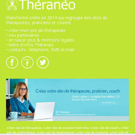
Plateforme créée en 2014 qui regroupe des sites de
thérapeutes, praticiens et coachs
• créer mon site de thérapeute
• nos partenaires
• en savoir plus & mentions légales
• lettre d'infos Théranéo
• contacts : téléphone, SMS et mail
,
,
,
créer site de thérapeute
créer site de praticien bien-être
créer site de coach
créer
,
,
,
site de sophrologue
créer site de kinésiologue
créer site de hypnose
créer site de