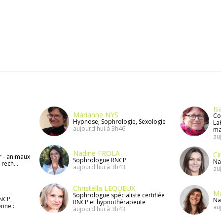
Is
Marianne NYS
Co
Hypnose, Sophrologie, Sexologie
La
aujourd'hui à 3h46
ma
au
Nadine FROLA
Ci
r - animaux
Sophrologue RNCP
Na
 rech...
aujourd'hui à 3h43
au
Christella LEQUEUX
Ma
Sophrologue spécialiste certifiée
RNCP,
Na
RNCP et hypnothérapeute
enne :
au
aujourd'hui à 3h43