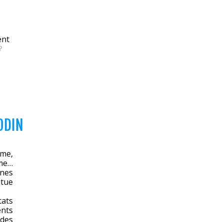
ent
?
ODIN
sme,
sme…
ines
itue
tats
ents
 des