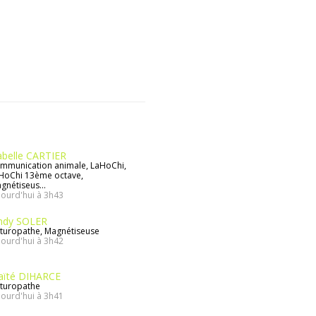
abelle CARTIER
mmunication animale, LaHoChi,
HoChi 13ème octave,
gnétiseus...
jourd'hui à 3h43
ndy SOLER
turopathe, Magnétiseuse
jourd'hui à 3h42
ïté DIHARCE
turopathe
jourd'hui à 3h41