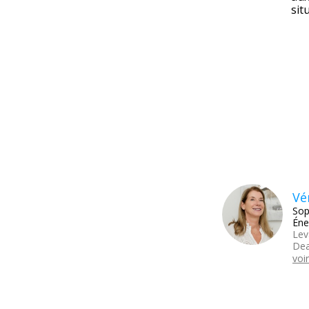
sit
Vé
Sop
Éne
Lev
Dea
voir