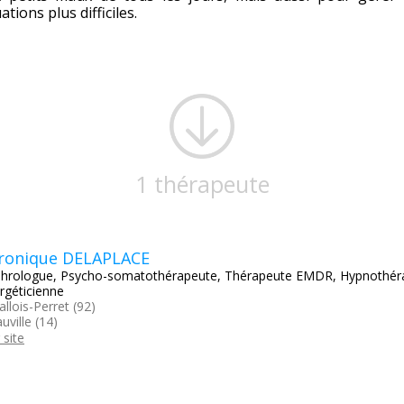
uations plus difficiles.
1 thérapeute
ronique DELAPLACE
hrologue, Psycho-somatothérapeute, Thérapeute EMDR, Hypnothér
rgéticienne
allois-Perret (92)
uville (14)
 site