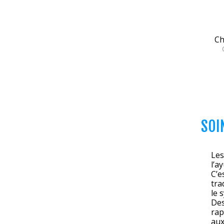
Ch
SOI
Les
l’a
C’e
tra
le 
Des
rap
aux