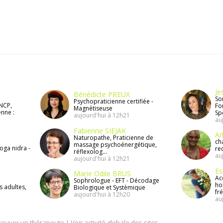
Je
Bénédicte PREUX
So
Psychopraticienne certifiée -
RNCP,
Fo
Magnétiseuse
enne :
Spé
aujourd'hui à 12h21
au
Fabienne SIEJAK
Ar
Naturopathe, Praticienne de
ch
massage psychoénergétique,
oga nidra -
re
réflexolog...
au
aujourd'hui à 12h21
Es
Marie Odile BRUS
Ac
Sophrologue - EFT - Décodage
ho
 adultes,
Biologique et Systèmique
fré
aujourd'hui à 12h20
au
rouver un thérapeute
|
Voir activité globale des sites