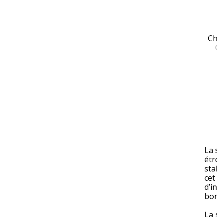
Ch
La 
étr
sta
ce
d’i
bo
La 