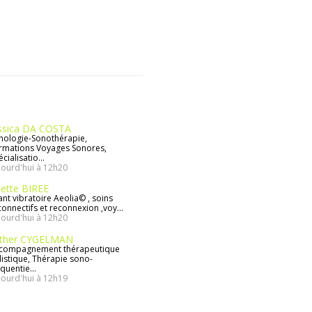
ssica DA COSTA
nologie-Sonothérapie,
rmations Voyages Sonores,
cialisatio...
jourd'hui à 12h20
lette BIREE
ant vibratoire Aeolia© , soins
connectifs et reconnexion ,voy...
jourd'hui à 12h20
ther CYGELMAN
compagnement thérapeutique
listique, Thérapie sono-
quentie...
jourd'hui à 12h19