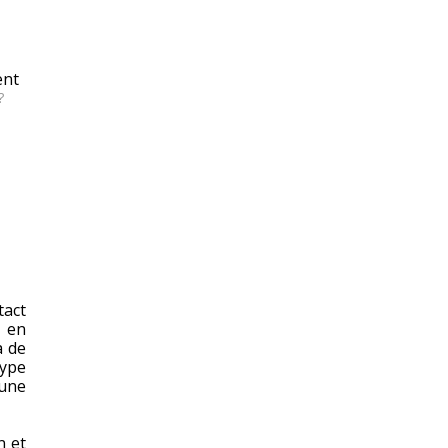
ent
?
tact
s en
à de
ype
 une
n et