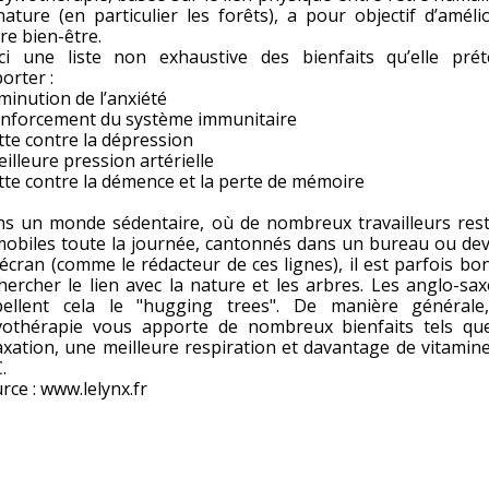
nature (en particulier les forêts), a pour objectif d’améli
re bien-être.
ci une liste non exhaustive des bienfaits qu’elle pré
orter :
iminution de l’anxiété
enforcement du système immunitaire
utte contre la dépression
eilleure pression artérielle
utte contre la démence et la perte de mémoire
s un monde sédentaire, où de nombreux travailleurs res
obiles toute la journée, cantonnés dans un bureau ou de
écran (comme le rédacteur de ces lignes), il est parfois bo
hercher le lien avec la nature et les arbres. Les anglo-sa
ellent cela le "hugging trees". De manière générale
vothérapie vous apporte de nombreux bienfaits tels qu
axation, une meilleure respiration et davantage de vitamin
.
rce : www.lelynx.fr