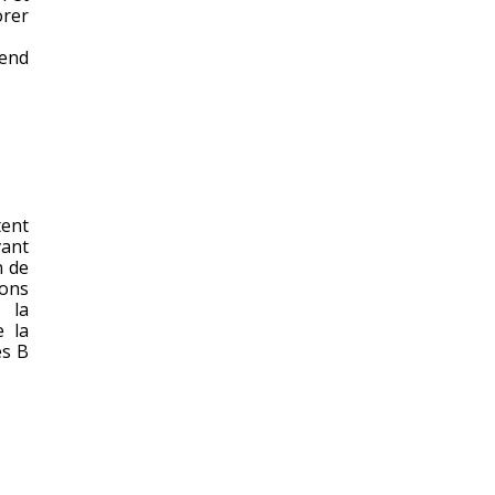
orer
tend
tent
vant
n de
xons
, la
e la
es B