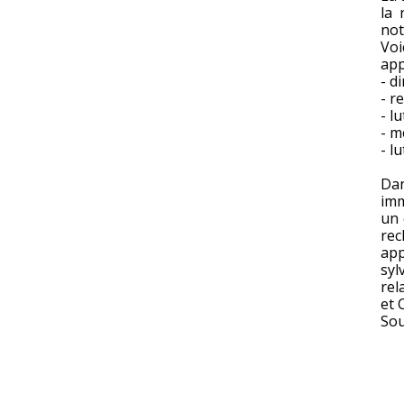
la 
not
Voi
app
- d
- r
- l
- m
- l
Dan
imm
un 
rec
app
syl
rel
et C
Sou