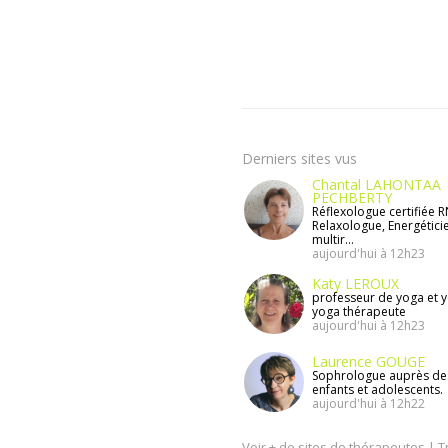
Derniers sites vus
Chantal LAHONTAA
PECHBERTY
Réflexologue certifiée 
Relaxologue, Energétici
multir...
aujourd'hui à 12h23
Katy LEROUX
professeur de yoga et y
yoga thérapeute
aujourd'hui à 12h23
Laurence GOUGE
Sophrologue auprès des
enfants et adolescents.
aujourd'hui à 12h22
Voir + de sites de thérapeutes
|
T