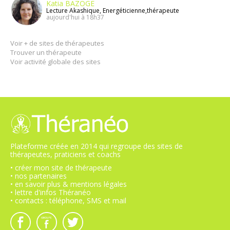
Katia BAZOGE
Lecture Akashique, Energéticienne,thérapeute
aujourd'hui à 18h37
Voir + de sites de thérapeutes
Trouver un thérapeute
Voir activité globale des sites
Plateforme créée en 2014 qui regroupe des sites de
thérapeutes, praticiens et coachs
• créer mon site de thérapeute
• nos partenaires
• en savoir plus & mentions légales
• lettre d'infos Théranéo
• contacts : téléphone, SMS et mail