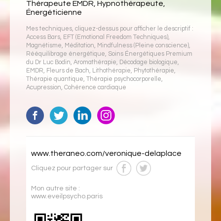
Thérapeute EMDR, Hypnothérapeute,
Énergéticienne
Mes techniques, cliquez-dessus pour afficher le descriptif :
Access Bars
,
EFT (Emotional Freedom Techniques)
,
Magnétisme
,
Méditation
,
Mindfulness (Pleine conscience)
,
Rééquilibrage énergétique
,
Soins Énergétiques Premium
du Dr Luc Bodin
,
Aromathérapie
,
Décodage biologique
,
EMDR
,
Fleurs de Bach
,
Lithothérapie
,
Phytothérapie
,
Thérapie quantique
,
Thérapie psychocorporelle
,
Acupression
,
Cohérence cardiaque
www.theraneo.com/veronique-delaplace
Cliquez pour partager sur
Mon autre site :
www.eveilpsycho.paris