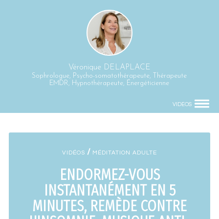
Véronique DELAPLACE
Sophrologue, Psycho-somatothérapeute, Thérapeute
EMDR, Hypnothérapeute, Énergéticienne
VIDÉOS
/
VIDÉOS
MÉDITATION ADULTE
ENDORMEZ-VOUS
INSTANTANÉMENT EN 5
MINUTES, REMÈDE CONTRE