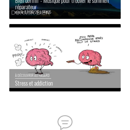
Bien dormir - Musique pour trouver le sommeil
réparateur
vue le 07/08/26 à 14h55
À DÉCOUVRIR AU HASARD
Stress et addiction