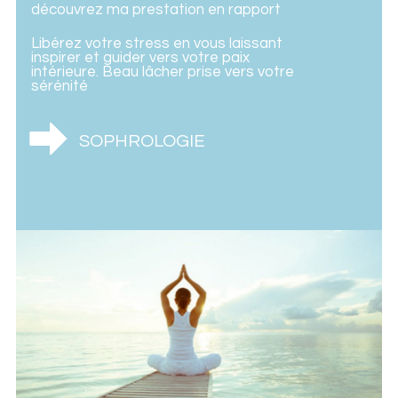
découvrez ma prestation en rapport
Libérez votre stress en vous laissant
inspirer et guider vers votre paix
intérieure. Beau lâcher prise vers votre
sérénité
SOPHROLOGIE