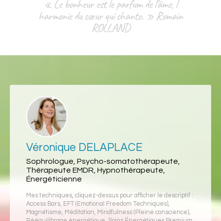
« Le bonheur est le parfum de l’âme, l
harmonie du cœur qui chante. » Romain
ROLLAND
Véronique DELAPLACE
Sophrologue, Psycho-somatothérapeute,
Thérapeute EMDR, Hypnothérapeute,
Énergéticienne
Mes techniques, cliquez-dessus pour afficher le descriptif :
Access Bars
,
EFT (Emotional Freedom Techniques)
,
Magnétisme
,
Méditation
,
Mindfulness (Pleine conscience)
,
Rééquilibrage énergétique
,
Soins Énergétiques Premium