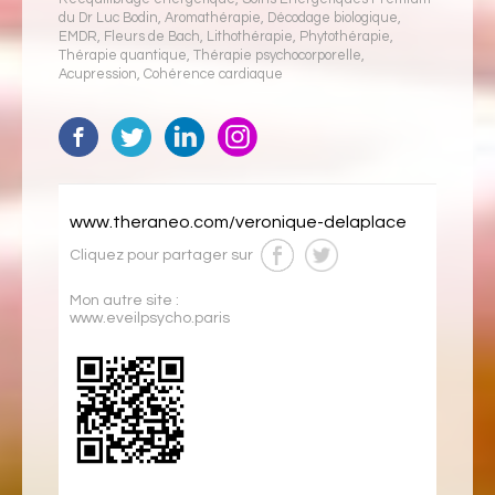
du Dr Luc Bodin
,
Aromathérapie
,
Décodage biologique
,
EMDR
,
Fleurs de Bach
,
Lithothérapie
,
Phytothérapie
,
Thérapie quantique
,
Thérapie psychocorporelle
,
Acupression
,
Cohérence cardiaque
www.theraneo.com/veronique-delaplace
Cliquez pour partager sur
Mon autre site :
www.eveilpsycho.paris