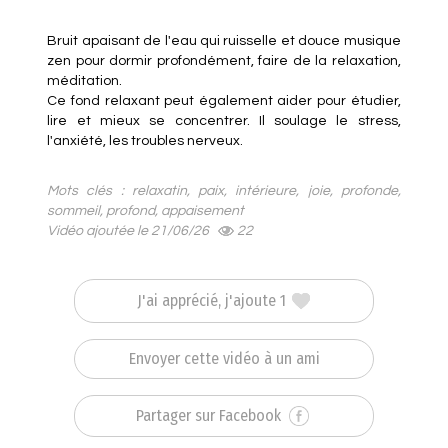
Bruit apaisant de l'eau qui ruisselle et douce musique
zen pour dormir profondément, faire de la relaxation,
méditation.
Ce fond relaxant peut également aider pour étudier,
lire et mieux se concentrer. Il soulage le stress,
l'anxiété, les troubles nerveux.
Mots clés : relaxatin, paix, intérieure, joie, profonde,
sommeil, profond, appaisement
Vidéo ajoutée le 21/06/26
22
J'ai apprécié, j'ajoute 1
Envoyer cette vidéo à un ami
Partager sur Facebook