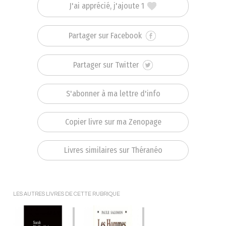
J'ai apprécié, j'ajoute 1
Partager sur Facebook
Partager sur Twitter
S'abonner à ma lettre d'info
Copier livre sur ma Zenopage
Livres similaires sur Théranéo
LES AUTRES LIVRES DE CETTE RUBRIQUE