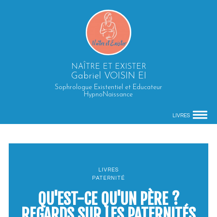
NAÎTRE ET EXISTER
Gabriel VOISIN EI
Sophrologue Existentiel et Educateur
HypnoNaissance
LIVRES
LIVRES
PATERNITÉ
QU'EST-CE QU'UN PÈRE ?
REGARDS SUR LES PATERNITÉS