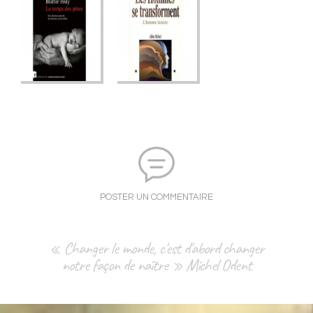
POSTER UN COMMENTAIRE
« Changer le monde, c'est d'abord changer
notre façon de naître » Michel Odent