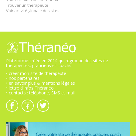
Trouver un thérapeute
Voir activité globale des sites
Plateforme créée en 2014 qui regroupe des sites de
thérapeutes, praticiens et coachs
• créer mon site de thérapeute
• nos partenaires
• en savoir plus & mentions légales
• lettre d'infos Théranéo
• contacts : téléphone, SMS et mail