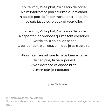
Écoute-moi, s'il te plaît, j'ai besoin de parler !
Ne m'interromps pas pour me questionner
N'essaie pas de forcer mon domaine caché
Je sais jusqu'où je peux et veux aller.
Écoute-moi, s'il te plaît, j'ai besoin de parler !
Respecter les silences qui me font cheminer
Garde-toi bien de les briser
C'est par eux, bien souvent, que je suis éclairé.
Alors maintenant que tu m'as bien écouté
Je t'en prie, tu peux parler !
Avec adresse et disponibilité
A mon tour, je t'écouterai…
Jacques Salomé
© Article de Jacques Salomé
Si vous êtes l'auteur et que vous ne voulez pas que je le partage, contactez-
moi.