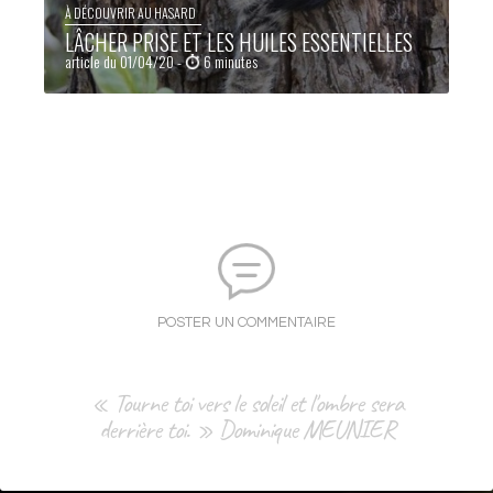
À DÉCOUVRIR AU HASARD
LÂCHER PRISE ET LES HUILES ESSENTIELLES
article du 01/04/20 -
6 minutes
POSTER UN COMMENTAIRE
« Tourne toi vers le soleil et l'ombre sera
derrière toi. » Dominique MEUNIER