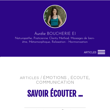
Aurélie BOUCHERIE EI
Naturopathe, Praticienne Clarity Method, Massages de bien-
être, Métamorphique, Relaxation - Harmonisation
ARTICLES
/
ÉMOTIONS , ÉCOUTE,
ARTICLES
COMMUNICATION
SAVOIR ÉCOUTER ...