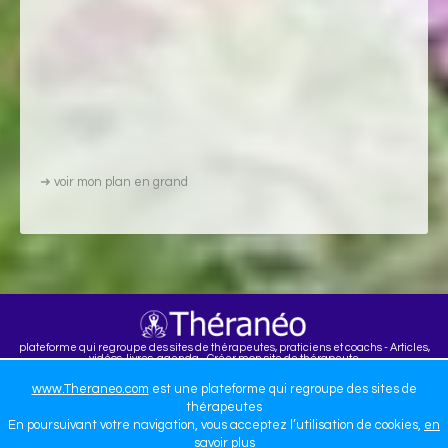
➜
voir mon plan en grand
plateforme qui regroupe des sites de thérapeutes, praticiens et coachs - Articles,
vidéos, livres, agenda - Créer mon site de thérapeute
WWW.THERANEO.COM
www.Theraneo.com
est une plateforme qui regroupe des sites de
thérapeutes
En poursuivant votre navigation, vous acceptez l’utilisation de cookies,
en
savoir plus