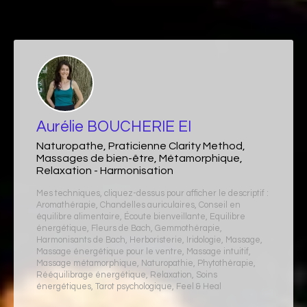
Aurélie BOUCHERIE EI
Naturopathe, Praticienne Clarity Method,
Massages de bien-être, Métamorphique,
Relaxation - Harmonisation
Mes techniques, cliquez-dessus pour afficher le descriptif :
Aromathérapie
,
Chandelles auriculaires
,
Conseil en
équilibre alimentaire
,
Écoute bienveillante
,
Equilibre
énergétique
,
Fleurs de Bach
,
Gemmothérapie
,
Harmonisants de Bach
,
Herboristerie
,
Iridologie
,
Massage
,
Massage énergétique pour le ventre
,
Massage intuitif
,
Massage métamorphique
,
Naturopathie
,
Phytothérapie
,
Rééquilibrage énergétique
,
Relaxation
,
Soins
énergétiques
,
Tarot psychologique
,
Feel & Heal