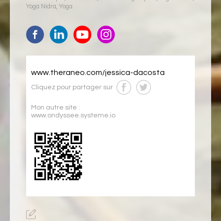
Yoga Nidra
,
Yoga
www.theraneo.com/jessica-dacosta
Cliquez pour partager sur
Mon autre site :
www.ondyssee.systeme.io