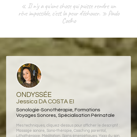
« Il n'y a qu'une chose qui puisse rendre un
rêve impossible, c'est la peur d'échouer. » Paulo
Coelho
ONDYSSÉE
Jessica DA COSTA EI
Sonologie-Sonothérapie, Formations
Voyages Sonores, Spécialisation Périnatale
Mes techniques, cliquez-dessus pour afficher le descriptif :
Massage sonore
,
Sono-thérapie
,
Coaching parental
,
Lithothérapie
,
Méditation
,
Soins énergétiques
,
Yoga du son
,