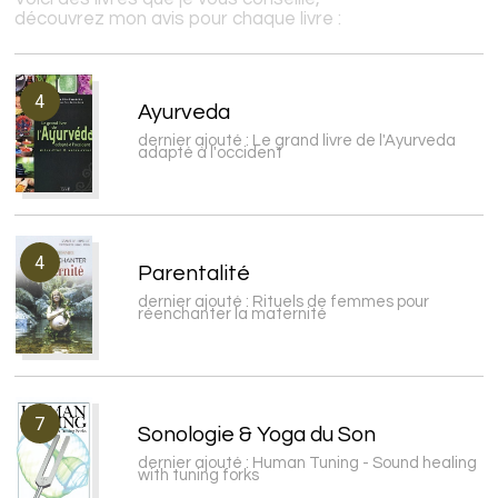
découvrez mon avis pour chaque livre :
4
Ayurveda
dernier ajouté : Le grand livre de l'Ayurveda
adapté à l'occident
4
Parentalité
dernier ajouté : Rituels de femmes pour
réenchanter la maternité
7
Sonologie & Yoga du Son
dernier ajouté : Human Tuning - Sound healing
with tuning forks