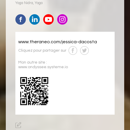
Yoga Nidra
,
Yoga
www.theraneo.com/jessica-dacosta
Cliquez pour partager sur
Mon autre site :
www.ondyssee.systeme.io