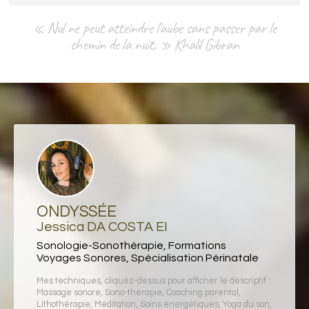
« Nul ne peut atteindre l'aube sans passer par le
chemin de la nuit. » Khalil Gibran
ONDYSSÉE
Jessica DA COSTA EI
Sonologie-Sonothérapie, Formations
Voyages Sonores, Spécialisation Périnatale
Mes techniques, cliquez-dessus pour afficher le descriptif :
Massage sonore
,
Sono-thérapie
,
Coaching parental
,
Lithothérapie
,
Méditation
,
Soins énergétiques
,
Yoga du son
,