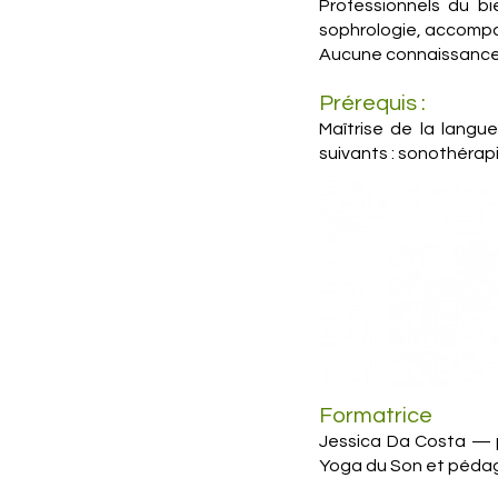
Professionnels du bi
sophrologie, accompa
Aucune connaissance 
Prérequis :
Maîtrise de la langu
suivants : sonothéra
Formatrice
Jessica Da Costa — p
Yoga du Son et péda