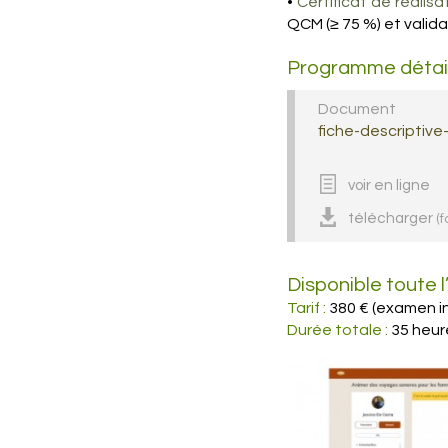
•
Certificat de réalisa
QCM (≥ 75 %) et valida
Programme détaill
Document
fiche-descriptiv
voir en ligne
télécharger
(f
Disponible toute 
Tarif :
380 € (examen in
Durée totale :
35 heur