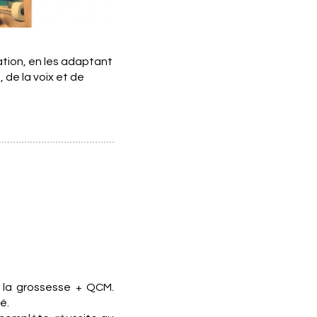
tion, en les adaptant
 de la voix et de
e
 la grossesse + QCM.
é.