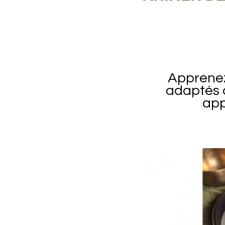
Apprenez
adaptés 
app