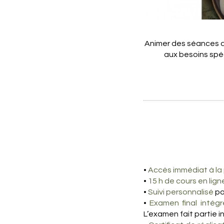
Animer des séances d
aux besoins spéc
•
Accès immédiat à la
•
15 h de cours en lign
•
Suivi personnalisé
pa
•
Examen final intégr
L’examen fait partie i