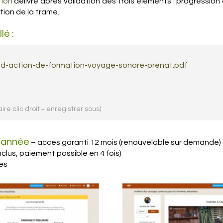
tion
délivré après validation des trois éléments : progression
tion de la trame.
é :
e-d-action-de-formation-voyage-sonore-prenat.pdf
aire clic droit + enregistrer sous)
l’année
– accès garanti 12 mois (renouvelable sur demande)
clus, paiement possible en 4 fois)
es