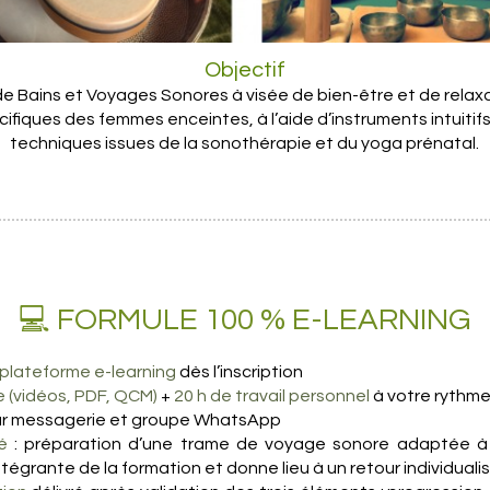
Objectif
e Bains et Voyages Sonores à visée de bien-être et de relaxa
ifiques des femmes enceintes, à l’aide d’instruments intuitifs,
techniques issues de la sonothérapie et du yoga prénatal.
💻 FORMULE 100 % E-LEARNING
 plateforme e-learning
dès l’inscription
e (vidéos, PDF, QCM)
+
20 h de travail personnel
à votre rythm
r messagerie et groupe WhatsApp
é
: préparation d’une trame de voyage sonore adaptée à
ntégrante de la formation et donne lieu à un retour individualis