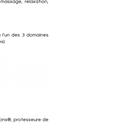
 massage, relaxation,
à l'un des 3 domaines
s).
Sons®, professeure de