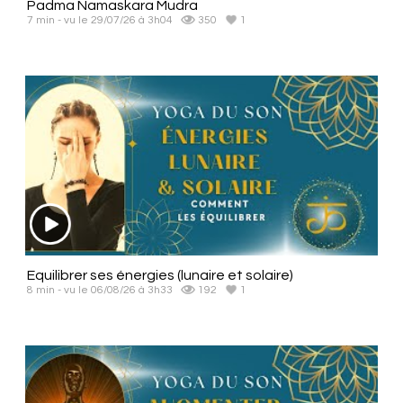
Padma Namaskara Mudra
7 min - vu le 29/07/26 à 3h04
350
1
Equilibrer ses énergies (lunaire et solaire)
8 min - vu le 06/08/26 à 3h33
192
1