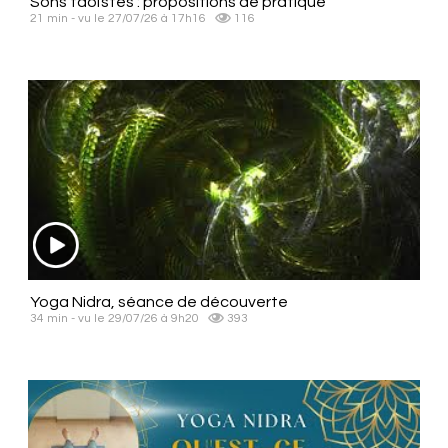
Sons taoïstes : propositions de pratique
21 min - vu le 27/07/26 à 17h16
116
Yoga Nidra, séance de découverte
34 min - vu le 29/07/26 à 9h20
393