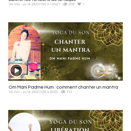
34 min - vu le 26/07/26 à 10h27
209
1
Om Mani Padme Hum : comment chanter un mantra
32 min - vu le 29/07/26 à 9h20
731