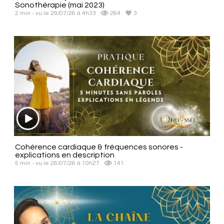
Sonothérapie (mai 2023)
2 min - vu le 29/07/26 à 4h33
264
3
Cohérence cardiaque & fréquences sonores -
explications en description
5 min - vu le 26/07/26 à 10h27
141