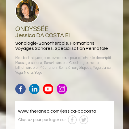
ONDYSSÉE
Jessica DA COSTA EI
Sonologie-Sonothérapie, Formations
Voyages Sonores, Spécialisation Périnatale
Mes techniques, cliquez-dessus pour afficher le descriptif :
Massage sonore
,
Sono-thérapie
,
Coaching parental
,
Lithothérapie
,
Méditation
,
Soins énergétiques
,
Yoga du son
,
Yoga Nidra
,
Yoga
www.theraneo.com/jessica-dacosta
Cliquez pour partager sur