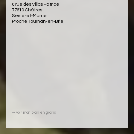
6 rue des Villas Patrice
77610 Châtres
Seine-et-Marne
Proche Tournan-en-Brie
➜
voir mon plan en grand