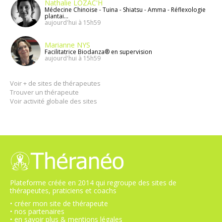
Nathalie LOZAC'H
Médecine Chinoise - Tuina - Shiatsu - Amma - Réflexologie
plantai...
aujourd'hui à 15h59
Marianne NYS
Facilitatrice Biodanza® en supervision
aujourd'hui à 15h59
Voir + de sites de thérapeutes
Trouver un thérapeute
Voir activité globale des sites
Plateforme créée en 2014 qui regroupe des sites de
thérapeutes, praticiens et coachs
• créer mon site de thérapeute
• nos partenaires
• en savoir plus & mentions légales