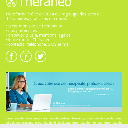
Plateforme créée en 2014 qui regroupe des sites de
thérapeutes, praticiens et coachs
• créer mon site de thérapeute
• nos partenaires
• en savoir plus & mentions légales
• lettre d'infos Théranéo
• contacts : téléphone, SMS et mail
,
,
,
créer site de thérapeute
créer site de praticien bien-être
créer site de coach
créer
,
,
,
site de sophrologue
créer site de kinésiologue
créer site de hypnose
créer site de
psychologue