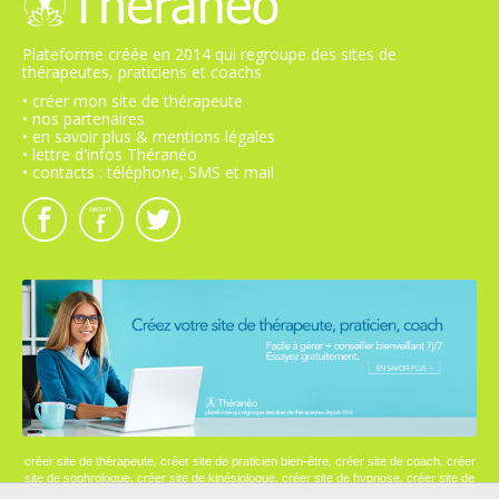
Plateforme créée en 2014 qui regroupe des sites de
thérapeutes, praticiens et coachs
• créer mon site de thérapeute
• nos partenaires
• en savoir plus & mentions légales
• lettre d'infos Théranéo
• contacts : téléphone, SMS et mail
,
,
,
créer site de thérapeute
créer site de praticien bien-être
créer site de coach
créer
,
,
,
site de sophrologue
créer site de kinésiologue
créer site de hypnose
créer site de
psychologue