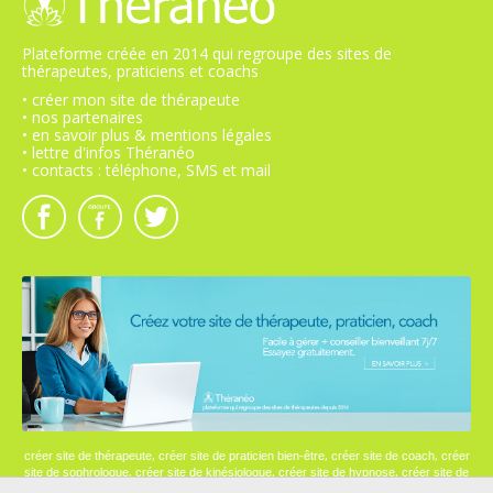
Plateforme créée en 2014 qui regroupe des sites de
thérapeutes, praticiens et coachs
• créer mon site de thérapeute
• nos partenaires
• en savoir plus & mentions légales
• lettre d'infos Théranéo
• contacts : téléphone, SMS et mail
,
,
,
créer site de thérapeute
créer site de praticien bien-être
créer site de coach
créer
,
,
,
site de sophrologue
créer site de kinésiologue
créer site de hypnose
créer site de
psychologue