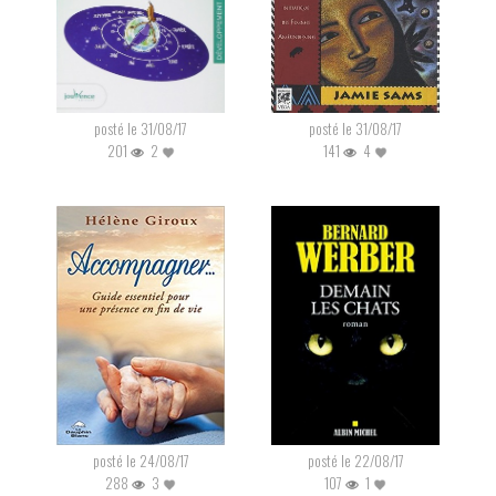
posté le 31/08/17
posté le 31/08/17
201
2
141
4
posté le 24/08/17
posté le 22/08/17
288
3
107
1