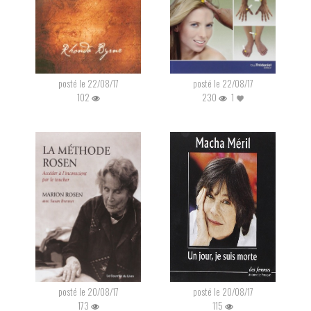
posté le 22/08/17
posté le 22/08/17
102
230
1
posté le 20/08/17
posté le 20/08/17
173
115