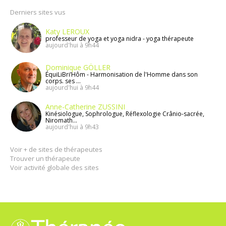
Derniers sites vus
Katy LEROUX
professeur de yoga et yoga nidra - yoga thérapeute
aujourd'hui à 9h44
Dominique GÖLLER
ÉquiLiBri’Hôm - Harmonisation de l'Homme dans son
corps. ses ...
aujourd'hui à 9h44
Anne-Catherine ZUSSINI
Kinésiologue, Sophrologue, Réflexologie Crânio-sacrée,
Niromath...
aujourd'hui à 9h43
Voir + de sites de thérapeutes
Trouver un thérapeute
Voir activité globale des sites