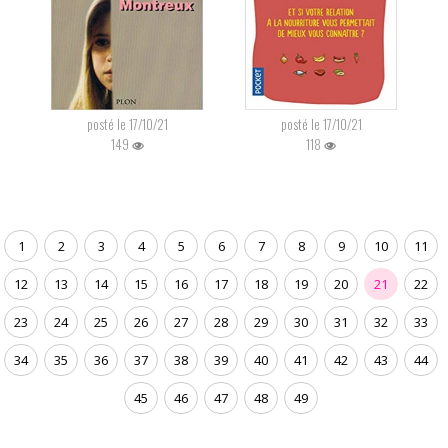
posté le 17/10/21
posté le 17/10/21
149
118
1
2
3
4
5
6
7
8
9
10
11
12
13
14
15
16
17
18
19
20
21
22
23
24
25
26
27
28
29
30
31
32
33
34
35
36
37
38
39
40
41
42
43
44
45
46
47
48
49