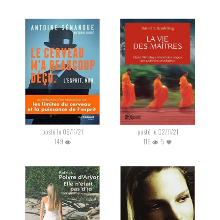
posté le 08/11/21
posté le 02/11/21
149
116
5