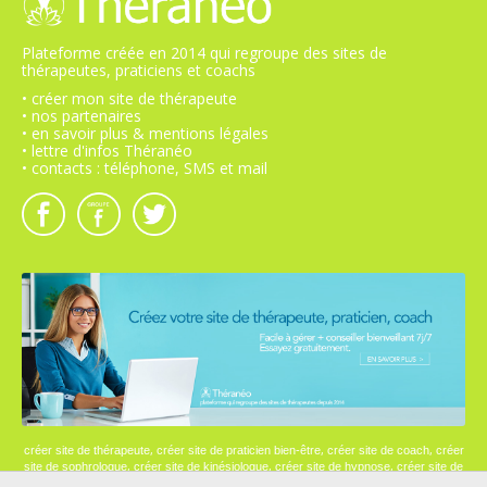
Plateforme créée en 2014 qui regroupe des sites de
thérapeutes, praticiens et coachs
• créer mon site de thérapeute
• nos partenaires
• en savoir plus & mentions légales
• lettre d'infos Théranéo
• contacts : téléphone, SMS et mail
,
,
,
créer site de thérapeute
créer site de praticien bien-être
créer site de coach
créer
,
,
,
site de sophrologue
créer site de kinésiologue
créer site de hypnose
créer site de
psychologue