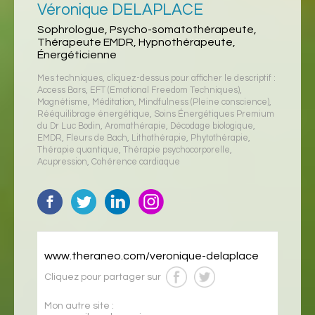
Véronique DELAPLACE
Sophrologue, Psycho-somatothérapeute,
Thérapeute EMDR, Hypnothérapeute,
Énergéticienne
Mes techniques, cliquez-dessus pour afficher le descriptif :
Access Bars
,
EFT (Emotional Freedom Techniques)
,
Magnétisme
,
Méditation
,
Mindfulness (Pleine conscience)
,
Rééquilibrage énergétique
,
Soins Énergétiques Premium
du Dr Luc Bodin
,
Aromathérapie
,
Décodage biologique
,
EMDR
,
Fleurs de Bach
,
Lithothérapie
,
Phytothérapie
,
Thérapie quantique
,
Thérapie psychocorporelle
,
Acupression
,
Cohérence cardiaque
www.theraneo.com/veronique-delaplace
Cliquez pour partager sur
Mon autre site :