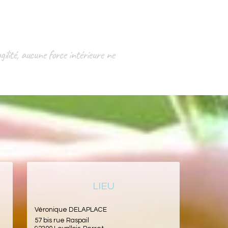
gilité, aucune force intérieure ne
LIEU
Véronique DELAPLACE
57 bis rue Raspail