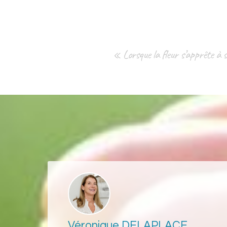
« Lorsque la fleur s’apprête à s’
Véronique DELAPLACE