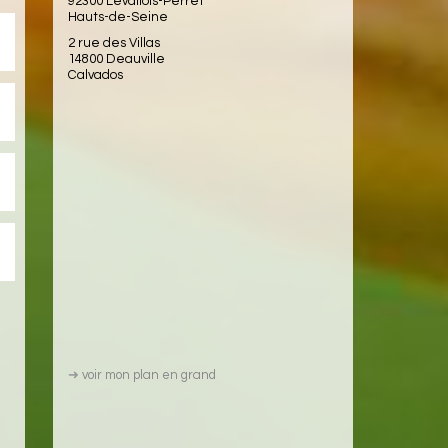
92300 Levallois-Perret
Hauts-de-Seine
2 rue des Villas
14800 Deauville
Calvados
➜
voir mon plan en grand