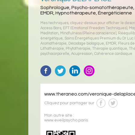
Sophrologue, Psycho-somatothérapeute,
EMDR, Hypnothérapeute, Énergéticienne
Mes techniques, cliquez-dessus pour afficher le descrip
Access Bars
,
EFT (Emotional Freedom Techniques)
,
Ma
Méditation
,
Mindfulness (Pleine conscience)
,
Rééquili
énergétique
,
Soins Énergétiques Premium du Dr Luc 
Aromathérapie
,
Décodage biologique
,
EMDR
,
Fleurs d
Lithothérapie
,
Phytothérapie
,
Thérapie quantique
,
Th
psychocorporelle
,
Acupression
,
Cohérence cardiaque
www.theraneo.com/veronique-delaplac
Cliquez pour partager sur
Mon autre site :
www.eveilpsycho.paris