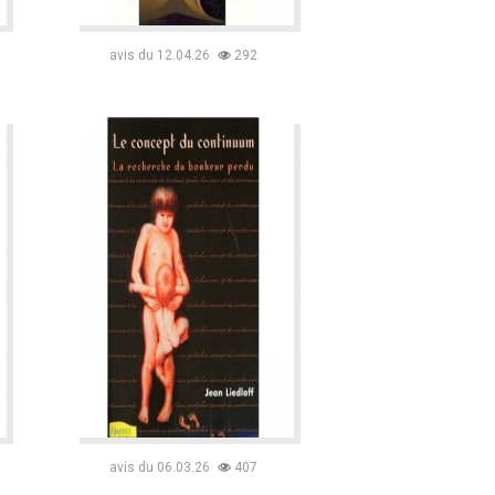
avis du 12.04.26
292
avis du 06.03.26
407