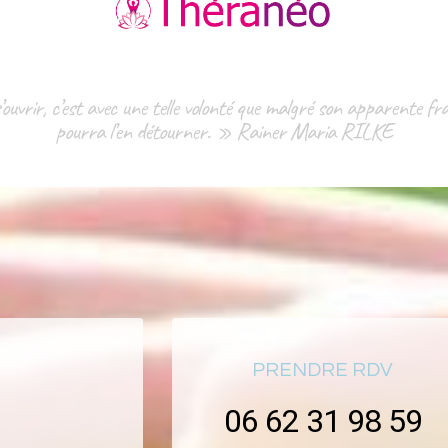
ouvrir, c’est avec une telle volonté que malgré son apparente fra
pourra l’en détourner. » Rainer Maria RILKE
PRENDRE RDV
06 62 31 98 59