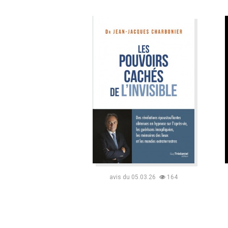
avis du 05.03.26
164