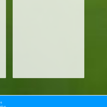
es
 plus