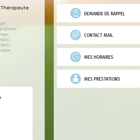
 Thérapeute
DEMANDE DE RAPPEL
tif :
gnétisme
,
CONTACT MAIL
brage
Bodin
,
e Bach
,
érapie
MES HORAIRES
MES PRESTATIONS
e