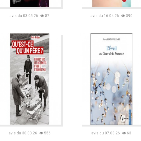
avis du 03.05.26
87
avis du 16.04.26
390
avis du 30.03.26
556
avis du 07.03.26
63