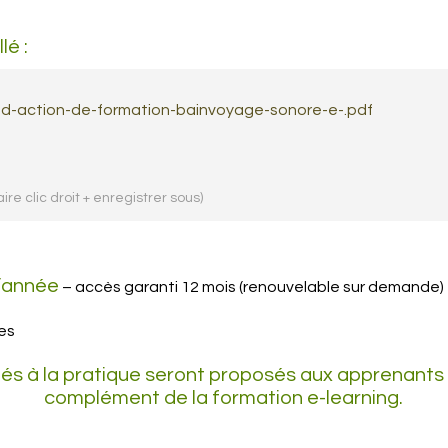
é :
e-d-action-de-formation-bainvoyage-sonore-e-.pdf
aire clic droit + enregistrer sous)
l’année
– accès garanti 12 mois (renouvelable sur demande)
es
és à la pratique seront proposés aux apprenants
complément de la formation e-learning.