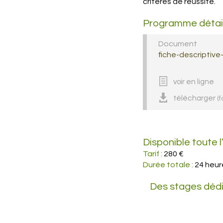
critères de réussite.
Programme détaill
Document
fiche-descriptiv
voir en ligne
télécharger
(f
Disponible toute 
Tarif :
280 €
Durée totale :
24 heur
Des stages dédi