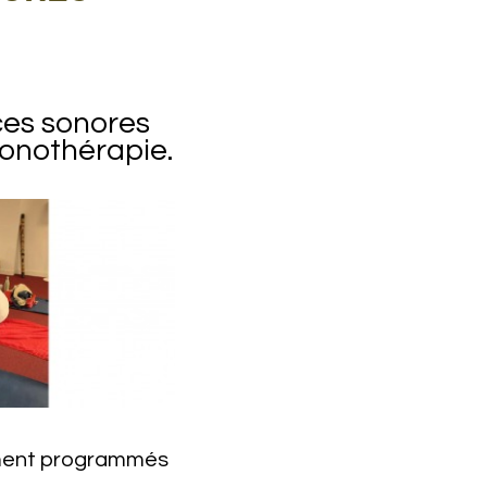
ces sonores
 sonothérapie.
ment programmés