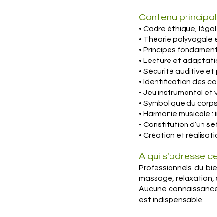
Contenu principal
• Cadre éthique, léga
• Théorie polyvagale 
• Principes fondamen
• Lecture et adaptat
• Sécurité auditive e
• Identification des c
• Jeu instrumental et v
• Symbolique du corp
• Harmonie musicale :
• Constitution d’un se
• Création et réalisat
A qui s'adresse c
Professionnels du bie
massage, relaxation, 
Aucune connaissance m
est indispensable.