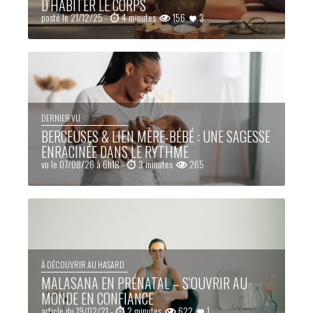
D’HABITER LE CORPS
posté le 21/12/25 -
4 minutes
156
3
DERNIER VU
BERCEUSES & LIEN MÈRE-BÉBÉ : UNE SAGESSE
ENRACINÉE DANS LE RYTHME
vu le 07/08/26 à 6h18 -
3 minutes
265
À DÉCOUVRIR AU HASARD
MALASANA EN PRÉNATAL – S’OUVRIR AU
MONDE EN CONFIANCE
article du 19/02/21 -
2 minutes
622
1