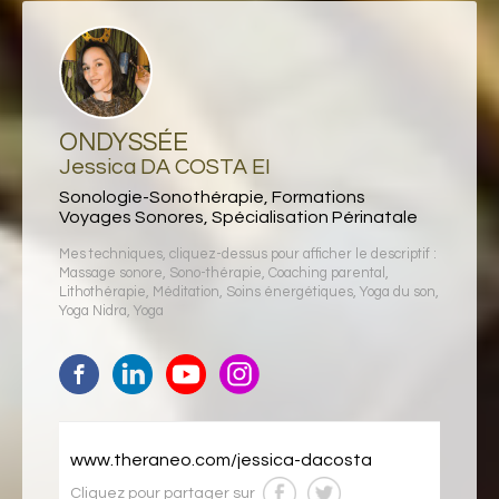
ONDYSSÉE
Jessica DA COSTA EI
Sonologie-Sonothérapie, Formations
Voyages Sonores, Spécialisation Périnatale
Mes techniques, cliquez-dessus pour afficher le descriptif :
Massage sonore
,
Sono-thérapie
,
Coaching parental
,
Lithothérapie
,
Méditation
,
Soins énergétiques
,
Yoga du son
,
Yoga Nidra
,
Yoga
www.theraneo.com/jessica-dacosta
Cliquez pour partager sur