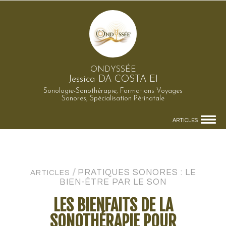
ONDYSSÉE
Jessica DA COSTA EI
Sonologie-Sonothérapie, Formations Voyages
Sonores, Spécialisation Périnatale
ARTICLES
/
PRATIQUES SONORES : LE
ARTICLES
BIEN-ÊTRE PAR LE SON
LES BIENFAITS DE LA
SONOTHÉRAPIE POUR