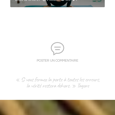
POSTER UN COMMENTAIRE
« Si vous fermez la porte à toutes les erreurs,
la vérité restera dehors. » Tagore