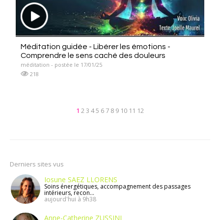
Méditation guidée - Libérer les émotions -
Comprendre le sens caché des douleurs
méditation - postée le 17/01/25
218
1
2
3
4
5
6
7
8
9
10
11
12
Derniers sites vus
Iosune SAEZ LLORENS
Soins énergétiques, accompagnement des passages
intérieurs, recon...
aujourd'hui à 9h38
Anne-Catherine ZUSSINI