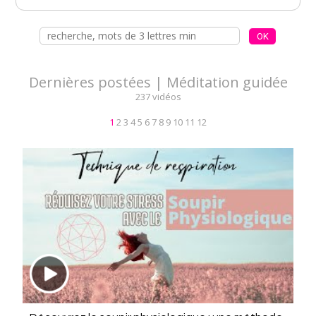
Dernières postées | Méditation guidée
237 vidéos
1
2
3
4
5
6
7
8
9
10
11
12