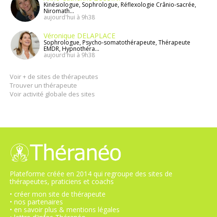
Kinésiologue, Sophrologue, Réflexologie Crânio-sacrée,
Niromath...
aujourd'hui à 9h38
Véronique DELAPLACE
Sophrologue, Psycho-somatothérapeute, Thérapeute
EMDR, Hypnothéra...
aujourd'hui à 9h38
Voir + de sites de thérapeutes
Trouver un thérapeute
Voir activité globale des sites
Plateforme créée en 2014 qui regroupe des sites de
thérapeutes, praticiens et coachs
• créer mon site de thérapeute
• nos partenaires
• en savoir plus & mentions légales