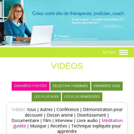
MENU
VIDÉOS
DERNIÈRES POSTÉES
SÉLECTION THÉRANÉO
DERNIÈRES VUES
LES PLUS VUES
LES PLUS REMERCIÉES
tous
Autres
Conférence
Démonstration pour
|
|
|
THÈMES :
découvrir
Dessin animé
Divertissement
|
|
|
Documentaire
Film
Interview
Livre audio
Méditation
|
|
|
|
guidée
Musique
Recettes
Technique expliquée pour
|
|
|
apprendre