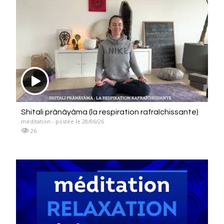
Shitali prânâyâma (la respiration rafraîchissante)
méditation - postée le 28/06/26
26