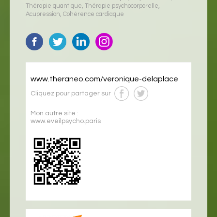
Thérapie quantique
,
Thérapie psychocorporelle
,
Acupression
,
Cohérence cardiaque
www.theraneo.com/veronique-delaplace
Cliquez pour partager sur
Mon autre site :
www.eveilpsycho.paris