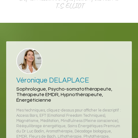
T.S. ELLIOT
Véronique DELAPLACE
Sophrologue, Psycho-somatothérapeute,
Thérapeute EMDR, Hypnothérapeute,
Énergéticienne
Mes techniques, cliquez-dessus pour afficher le descriptif :
Access Bars
,
EFT (Emotional Freedom Techniques)
,
Magnétisme
,
Méditation
,
Mindfulness (Pleine conscience)
,
Rééquilibrage énergétique
,
Soins Énergétiques Premium
du Dr Luc Bodin
,
Aromathérapie
,
Décodage biologique
,
EMDR
,
Fleurs de Bach
,
Lithothérapie
,
Phytothérapie
,