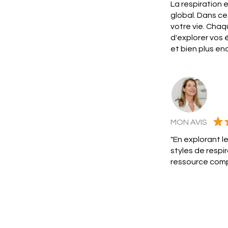
La respiration e
global. Dans ce
votre vie. Chaq
d'explorer vos 
et bien plus enc
MON AVIS
"En explorant l
styles de respi
ressource compl