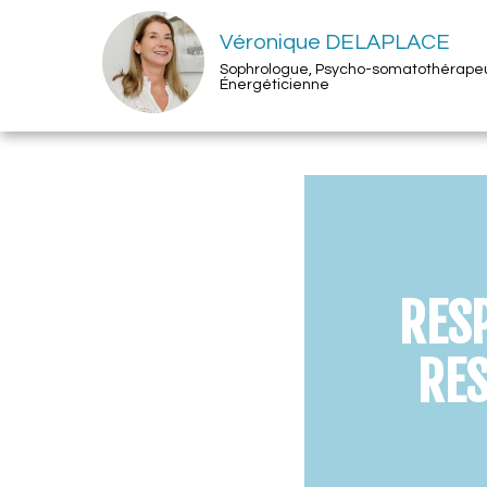
Véronique DELAPLACE
Sophrologue, Psycho-somatothérape
Énergéticienne
RESP
RES