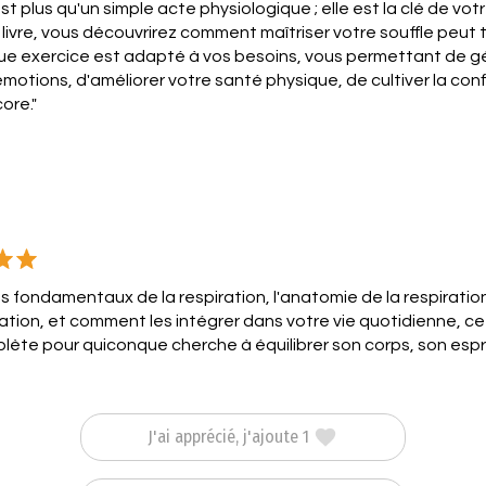
st plus qu'un simple acte physiologique ; elle est la clé de vot
 livre, vous découvrirez comment maîtriser votre souffle peut
ue exercice est adapté à vos besoins, vous permettant de gér
émotions, d'améliorer votre santé physique, de cultiver la con
ore."
es fondamentaux de la respiration, l'anatomie de la respiration
ration, et comment les intégrer dans votre vie quotidienne, ce 
ète pour quiconque cherche à équilibrer son corps, son espri
J'ai apprécié, j'ajoute 1