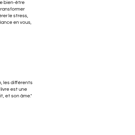
re bien-être
 transformer
er le stress,
fiance en vous,
, les différents
livre est une
t, et son âme."