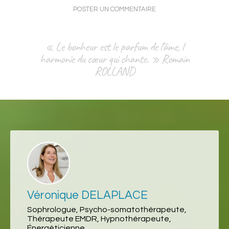
POSTER UN COMMENTAIRE
« Le bonheur est le parfum de l’âme, l
harmonie du cœur qui chante. » Romain
ROLLAND
Véronique DELAPLACE
Sophrologue, Psycho-somatothérapeute,
Thérapeute EMDR, Hypnothérapeute,
Énergéticienne