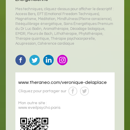
Mes techniques, cliquez-dessus pour afficher le descriptif :
Access Bars
,
EFT (Emotional Freedom Techniques)
,
Magnétisme
,
Méditation
,
Mindfulness (Pleine conscience)
,
Rééquilibrage énergétique
,
Soins Énergétiques Premium
du Dr Luc Bodin
,
Aromathérapie
,
Décodage biologique
,
EMDR
,
Fleurs de Bach
,
Lithothérapie
,
Phytothérapie
,
Thérapie quantique
,
Thérapie psychocorporelle
,
Acupression
,
Cohérence cardiaque
www.theraneo.com/veronique-delaplace
Cliquez pour partager sur
Mon autre site :
www.eveilpsycho.paris