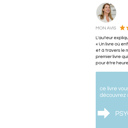
MON AVIS
L'auteur expliq
« Un livre où e
et à travers le 
premier livre q
pour être heure
ce livre vou
découvrez 
PSY