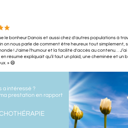
ue le bonheur Danois et aussi chez d'autres populations à trav
nfin on nous parle de comment être heureux tout simplement, s
monde ! J'aime l'humour et la facilité d'accès au contenu… J’ai
ui en résumé expliquait qu’il faut un plaid, une cheminée et un 
ux. » 😄
s a intéressé ?
ma prestation en rapport
CHOTHÉRAPIE