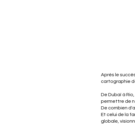
Après le succès
cartographie de
De Dubaï à Rio,
permettre de no
De combien d'ar
Et celui de la 
globale, vision