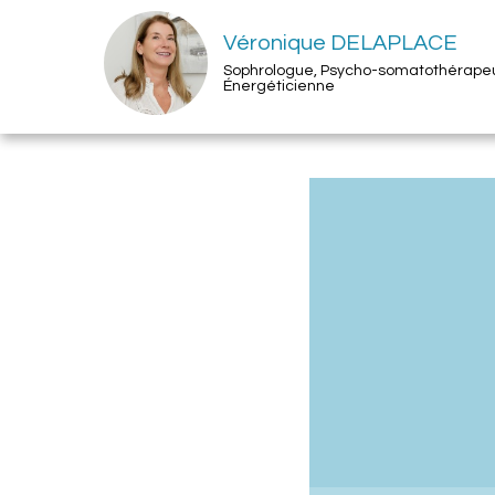
Véronique DELAPLACE
Sophrologue, Psycho-somatothérape
Énergéticienne