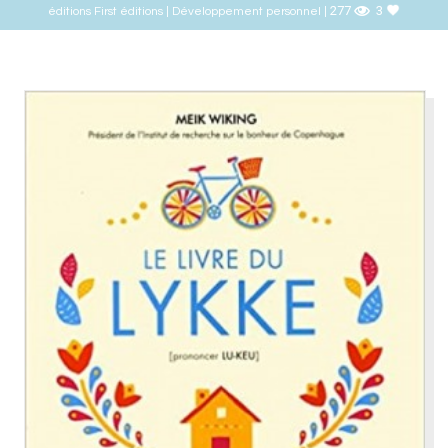
277
3
éditions First éditions | Développement personnel |