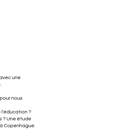
t avec une
.
 pour nous
 l'éducation ?
mes ? Une étude
ur à Copenhague.