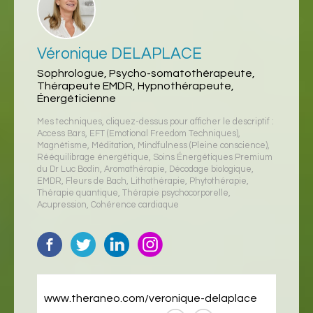
Véronique DELAPLACE
Sophrologue, Psycho-somatothérapeute,
Thérapeute EMDR, Hypnothérapeute,
Énergéticienne
Mes techniques, cliquez-dessus pour afficher le descriptif :
Access Bars
,
EFT (Emotional Freedom Techniques)
,
Magnétisme
,
Méditation
,
Mindfulness (Pleine conscience)
,
Rééquilibrage énergétique
,
Soins Énergétiques Premium
du Dr Luc Bodin
,
Aromathérapie
,
Décodage biologique
,
EMDR
,
Fleurs de Bach
,
Lithothérapie
,
Phytothérapie
,
Thérapie quantique
,
Thérapie psychocorporelle
,
Acupression
,
Cohérence cardiaque
www.theraneo.com/veronique-delaplace