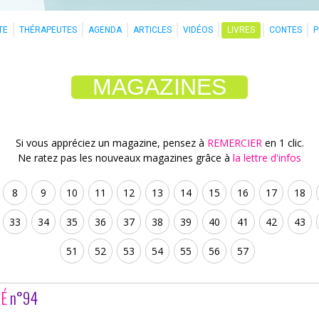
TE
THÉRAPEUTES
AGENDA
ARTICLES
VIDÉOS
LIVRES
CONTES
MAGAZINES
Si vous appréciez un magazine, pensez à
REMERCIER
en 1 clic.
Ne ratez pas les nouveaux magazines grâce à
la lettre d'infos
8
9
10
11
12
13
14
15
16
17
18
33
34
35
36
37
38
39
40
41
42
43
51
52
53
54
55
56
57
TÉ
n°94