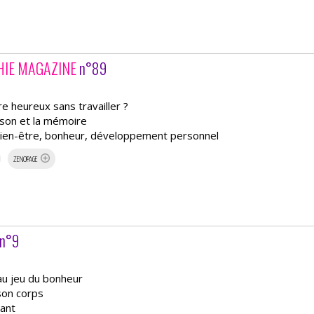
HIE MAGAZINE
n°89
re heureux sans travailler ?
gson et la mémoire
 bien-être, bonheur, développement personnel
ZENOPAGE
n°9
 au jeu du bonheur
son corps
stant