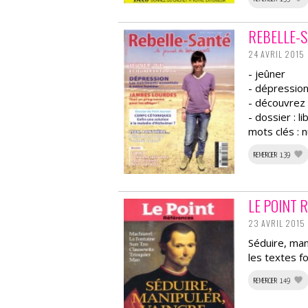
REBELLE-
24 AVRIL 2015
- jeûner
- dépression
- découvrez
- dossier : l
mots clés : n
REMERCIER 139
LE POINT 
23 AVRIL 2015
Séduire, mani
les textes 
REMERCIER 149