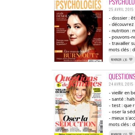
PSYCHOLO
25 AVRIL 2015
- dossier : ê
- découvrez 
- nutrition 
- pouvons-no
- travailler 
mots clés :
REMERCIER 136
QUESTION
24 AVRIL 2015
- vieillir en
- santé : ha
- test : que
- oser la sé
- mieux s'ac
mots clés :
REMERCIER 155