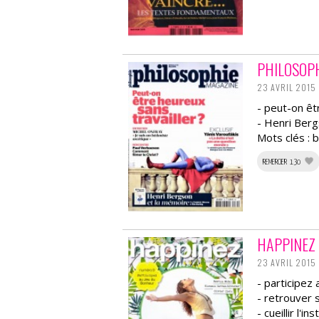
PHILOSOP
23 AVRIL 2015
- peut-on êt
- Henri Ber
Mots clés :
REMERCIER 130
HAPPINEZ
23 AVRIL 2015
- participez
- retrouver 
- cueillir l'in