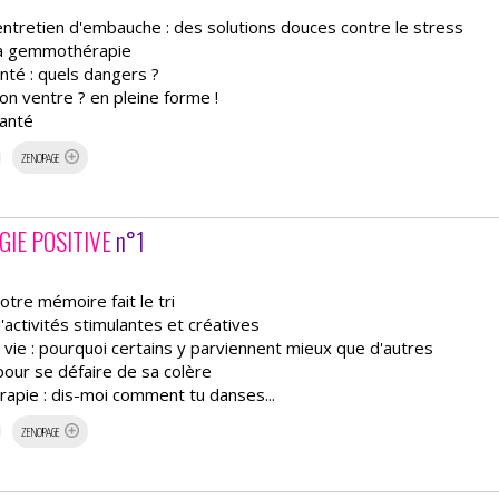
ntretien d'embauche : des solutions douces contre le stress
 la gemmothérapie
anté : quels dangers ?
mon ventre ? en pleine forme !
santé
ZENOPAGE
IE POSITIVE
n°1
tre mémoire fait le tri
'activités stimulantes et créatives
a vie : pourquoi certains y parviennent mieux que d'autres
 pour se défaire de sa colère
apie : dis-moi comment tu danses...
ZENOPAGE