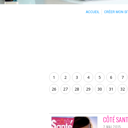
ACCUEIL
CRÉER MON SI
1
2
3
4
5
6
7
26
27
28
29
30
31
32
CÔTÉ SAN
2 MAI 2015