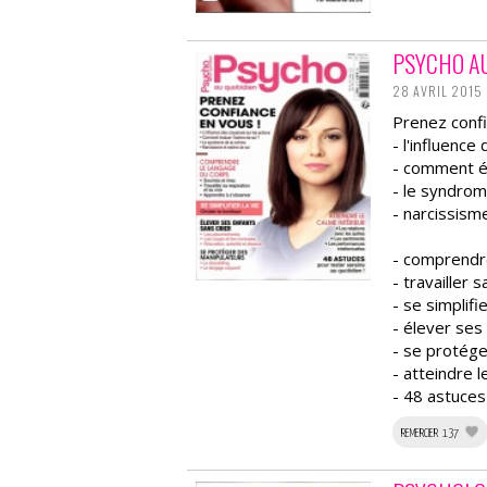
PSYCHO A
28 AVRIL 2015
Prenez confi
- l'influence
- comment év
- le syndrom
- narcissism
- comprendr
- travailler 
- se simplifie
- élever ses
- se protég
- atteindre l
- 48 astuces
REMERCIER 137