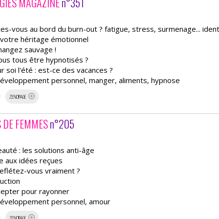
GIES MAGAZINE
n°351
tes-vous au bord du burn-out ? fatigue, stress, surmenage... identi
votre héritage émotionnel
: mangez sauvage !
us tous être hypnotisés ?
sur soi l'été : est-ce des vacances ?
 développement personnel, manger, aliments, hypnose
ZENOPAGE
S DE FEMMES
n°205
 beauté : les solutions anti-âge
lte aux idées reçues
 reflétez-vous vraiment ?
duction
cepter pour rayonner
 développement personnel, amour
ZENOPAGE