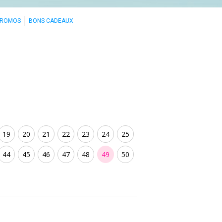
PROMOS
BONS CADEAUX
19
20
21
22
23
24
25
44
45
46
47
48
49
50