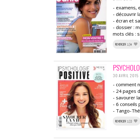
- examens, e
- découvrir
- écran et s
- dossier : 
mots clés : 
REMERCIER 134
PSYCHOLOG
30 AVRIL 2015
- comment no
- 24 pages d
- savourer l
- 6 conseils
- Tango-Thér
REMERCIER 133