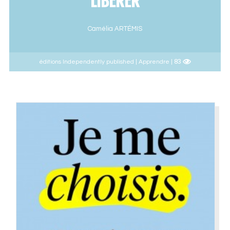
LIBÉRER
Camélia ARTÉMIS
83
éditions Independently published | Apprendre |