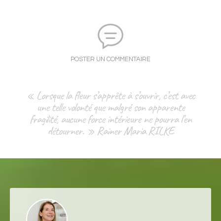
POSTER UN COMMENTAIRE
« Lorsque la fleur s’apprête à s’ouvrir, c’est avec
une telle volonté que malgré son apparente
fragilité, aucune force intérieure ne pourra l’en
détourner. » Rainer Maria RILKE