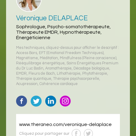
Véronique DELAPLACE
Sophrologue, Psycho-somatothérapeute,
Thérapeute EMDR, Hypnothérapeute,
Énergéticienne
Mes techniques, cliquez-dessus pour afficher le descriptif :
Access Bars
,
EFT (Emotional Freedom Techniques)
,
Magnétisme
,
Méditation
,
Mindfulness (Pleine conscience)
,
Rééquilibrage énergétique
,
Soins Énergétiques Premium
du Dr Luc Bodin
,
Aromathérapie
,
Décodage biologique
,
EMDR
,
Fleurs de Bach
,
Lithothérapie
,
Phytothérapie
,
Thérapie quantique
,
Thérapie psychocorporelle
,
Acupression
,
Cohérence cardiaque
www.theraneo.com/veronique-delaplace
Cliquez pour partager sur