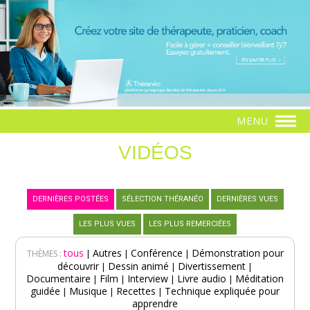
MENU
VIDÉOS
DERNIÈRES POSTÉES
SÉLECTION THÉRANÉO
DERNIÈRES VUES
LES PLUS VUES
LES PLUS REMERCIÉES
tous
Autres
Conférence
Démonstration pour
|
|
|
THÈMES :
découvrir
Dessin animé
Divertissement
|
|
|
Documentaire
Film
Interview
Livre audio
Méditation
|
|
|
|
guidée
Musique
Recettes
Technique expliquée pour
|
|
|
apprendre