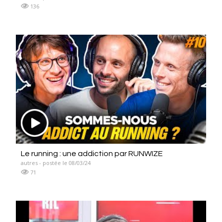
136
Le running : une addiction par RUNWIZE
autres - postée le 08/03/24
71