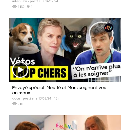
interview - postée le 16/02/24
1130
1
Envoyé spécial : Nestlé et Mars soignent vos
animaux.
docu - postée le 13/02/24 - 13 min
216