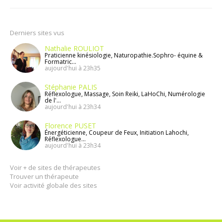
Derniers sites vus
Nathalie ROULIOT
Praticienne kinésiologie, Naturopathie.Sophro- équine &
Formatric...
aujourd'hui à 23h35
Stéphanie PALIS
Réflexologue, Massage, Soin Reiki, LaHoChi, Numérologie
de l'...
aujourd'hui à 23h34
Florence PUSET
Énergéticienne, Coupeur de Feux, Initiation Lahochi,
Réflexologue...
aujourd'hui à 23h34
Voir + de sites de thérapeutes
Trouver un thérapeute
Voir activité globale des sites