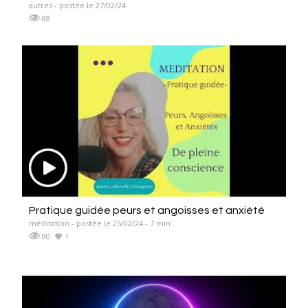
autres - postée le 27/02/24
88
Pratique guidée peurs et angoisses et anxiété
méditation - postée le 25/02/24 - 7 min
80
1