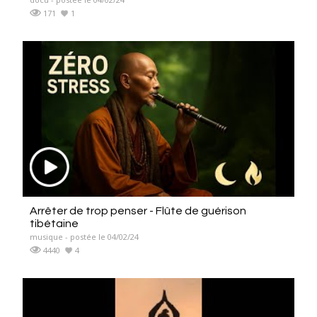
171
1
Arrêter de trop penser - Flûte de guérison
tibétaine
musique - postée le 04/02/24
4440
4