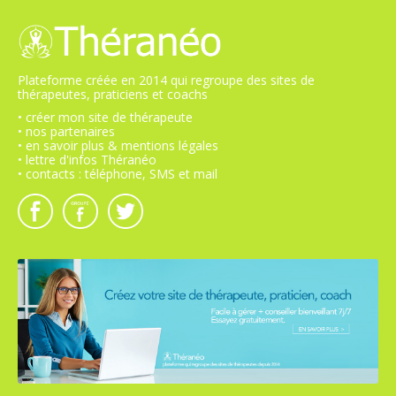
Plateforme créée en 2014 qui regroupe des sites de
thérapeutes, praticiens et coachs
• créer mon site de thérapeute
• nos partenaires
• en savoir plus & mentions légales
• lettre d'infos Théranéo
• contacts : téléphone, SMS et mail