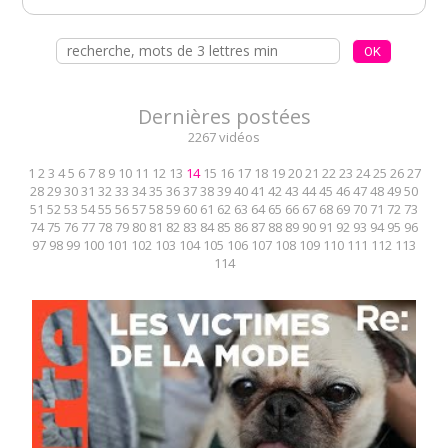
Dernières postées
2267 vidéos
1
2
3
4
5
6
7
8
9
10
11
12
13
14
15
16
17
18
19
20
21
22
23
24
25
26
27
28
29
30
31
32
33
34
35
36
37
38
39
40
41
42
43
44
45
46
47
48
49
50
51
52
53
54
55
56
57
58
59
60
61
62
63
64
65
66
67
68
69
70
71
72
73
74
75
76
77
78
79
80
81
82
83
84
85
86
87
88
89
90
91
92
93
94
95
96
97
98
99
100
101
102
103
104
105
106
107
108
109
110
111
112
113
114