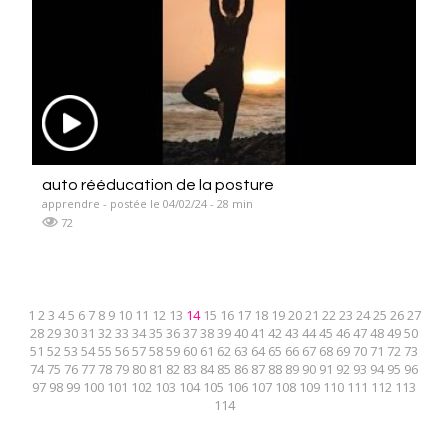
auto rééducation de la posture
apprendre - postée le 04/02/24 - 28 min
72
1
2
3
4
5
6
7
8
9
10
11
12
13
14
15
16
17
18
19
20
21
22
23
24
25
26
27
28
29
30
31
32
33
34
35
36
37
38
39
40
41
42
43
44
45
46
47
48
49
50
51
52
53
54
55
56
57
58
59
60
61
62
63
64
65
66
67
68
69
70
71
72
73
74
75
76
77
78
79
80
81
82
83
84
85
86
87
88
89
90
91
92
93
94
95
96
97
98
99
100
101
102
103
104
105
106
107
108
109
110
111
112
113
114