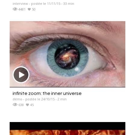
interview - postée le 11/11/15 - 33 min
4481
50
infinite zoom: the inner universe
démo - postée le 24/10/15 - 2 min
638
45