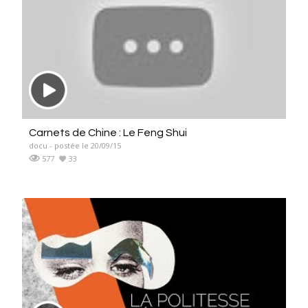
Carnets de Chine : Le Feng Shui
docu - postée le 20/09/15
577
33