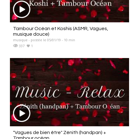
Tambour Océan et Koshis (ASMR, Vagues,
musique douce)
musique - postée le 05/01/19 - 10 min
337
1
"Vagues de bien être" Zénith (handpan) +
Tambour océan