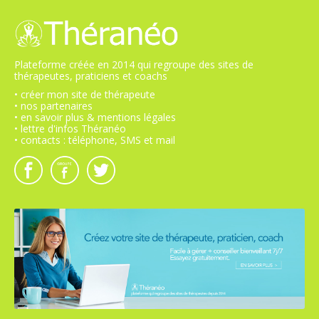
Plateforme créée en 2014 qui regroupe des sites de
thérapeutes, praticiens et coachs
• créer mon site de thérapeute
• nos partenaires
• en savoir plus & mentions légales
• lettre d'infos Théranéo
• contacts : téléphone, SMS et mail