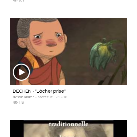
201
DECHEN - "Lâcher prise"
dessin animé - postée le 17/12/18
148