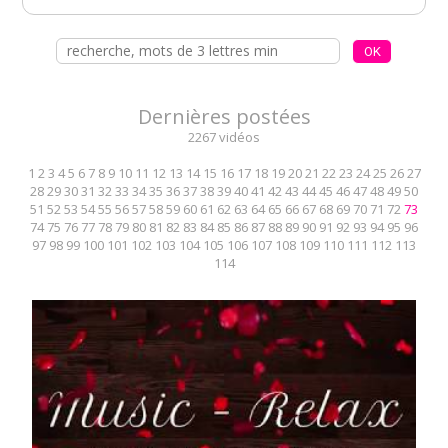
Dernières postées
2267 vidéos
1
2
3
4
5
6
7
8
9
10
11
12
13
14
15
16
17
18
19
20
21
22
23
24
25
26
27
28
29
30
31
32
33
34
35
36
37
38
39
40
41
42
43
44
45
46
47
48
49
50
51
52
53
54
55
56
57
58
59
60
61
62
63
64
65
66
67
68
69
70
71
72
73
74
75
76
77
78
79
80
81
82
83
84
85
86
87
88
89
90
91
92
93
94
95
96
97
98
99
100
101
102
103
104
105
106
107
108
109
110
111
112
113
114