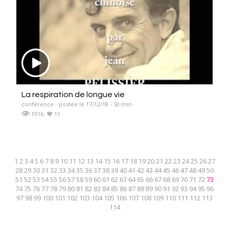
La respiration de longue vie
conférence - postée le 17/12/18 - 50 min
1916
11
1
2
3
4
5
6
7
8
9
10
11
12
13
14
15
16
17
18
19
20
21
22
23
24
25
26
27
28
29
30
31
32
33
34
35
36
37
38
39
40
41
42
43
44
45
46
47
48
49
50
51
52
53
54
55
56
57
58
59
60
61
62
63
64
65
66
67
68
69
70
71
72
73
74
75
76
77
78
79
80
81
82
83
84
85
86
87
88
89
90
91
92
93
94
95
96
97
98
99
100
101
102
103
104
105
106
107
108
109
110
111
112
113
114