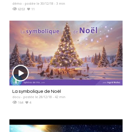
démo - postée le 30/12/18 - 3 min
6353
11
La symbolique de Noël
docu - postée le 28/12/18 - 42 min
164
4