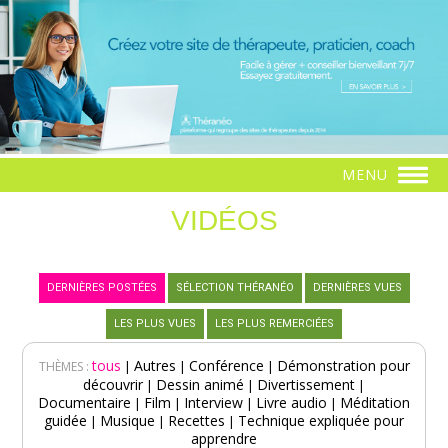
MENU
VIDÉOS
DERNIÈRES POSTÉES
SÉLECTION THÉRANÉO
DERNIÈRES VUES
LES PLUS VUES
LES PLUS REMERCIÉES
tous
Autres
Conférence
Démonstration pour
|
|
|
THÈMES :
découvrir
Dessin animé
Divertissement
|
|
|
Documentaire
Film
Interview
Livre audio
Méditation
|
|
|
|
guidée
Musique
Recettes
Technique expliquée pour
|
|
|
apprendre