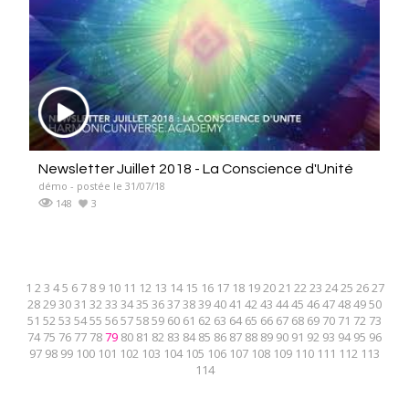
Newsletter Juillet 2018 - La Conscience d'Unité
démo - postée le 31/07/18
148
3
1
2
3
4
5
6
7
8
9
10
11
12
13
14
15
16
17
18
19
20
21
22
23
24
25
26
27
28
29
30
31
32
33
34
35
36
37
38
39
40
41
42
43
44
45
46
47
48
49
50
51
52
53
54
55
56
57
58
59
60
61
62
63
64
65
66
67
68
69
70
71
72
73
74
75
76
77
78
79
80
81
82
83
84
85
86
87
88
89
90
91
92
93
94
95
96
97
98
99
100
101
102
103
104
105
106
107
108
109
110
111
112
113
114