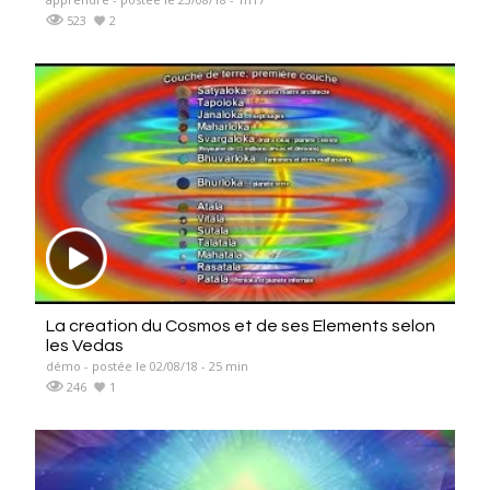
523
2
La creation du Cosmos et de ses Elements selon
les Vedas
démo - postée le 02/08/18 - 25 min
246
1