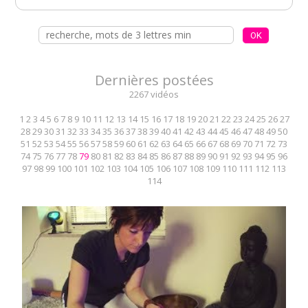
Dernières postées
2267 vidéos
1
2
3
4
5
6
7
8
9
10
11
12
13
14
15
16
17
18
19
20
21
22
23
24
25
26
27
28
29
30
31
32
33
34
35
36
37
38
39
40
41
42
43
44
45
46
47
48
49
50
51
52
53
54
55
56
57
58
59
60
61
62
63
64
65
66
67
68
69
70
71
72
73
74
75
76
77
78
79
80
81
82
83
84
85
86
87
88
89
90
91
92
93
94
95
96
97
98
99
100
101
102
103
104
105
106
107
108
109
110
111
112
113
114