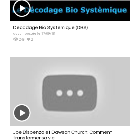
Décodage Bio Systèmique (DBS)
docu - postée le 17/09/18
249
2
Joe Dispenza et Dawson Church: Comment
transformer sa vie