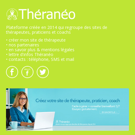
Plateforme créée en 2014 qui regroupe des sites de
thérapeutes, praticiens et coachs
• créer mon site de thérapeute
• nos partenaires
• en savoir plus & mentions légales
• lettre d'infos Théranéo
• contacts : téléphone, SMS et mail