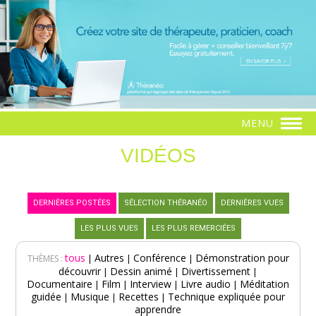
MENU
VIDÉOS
DERNIÈRES POSTÉES
SÉLECTION THÉRANÉO
DERNIÈRES VUES
LES PLUS VUES
LES PLUS REMERCIÉES
tous
Autres
Conférence
Démonstration pour
|
|
|
THÈMES :
découvrir
Dessin animé
Divertissement
|
|
|
Documentaire
Film
Interview
Livre audio
Méditation
|
|
|
|
guidée
Musique
Recettes
Technique expliquée pour
|
|
|
apprendre