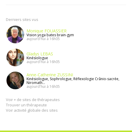
Derniers sites vus
Monique FOUASSIER
Vision yoga bates brain-gym
aujourd'hui à 16h05
Gladys LEBAS
Kinésiologue
aujourd'hui à 16h05
Anne-Catherine ZUSSINI
Kinésiologue, Sophrologue, Réflexologie Crânio-sacrée,
Niromath...
aujourd'hui à 16h05
Voir + de sites de thérapeutes
Trouver un thérapeute
Voir activité globale des sites