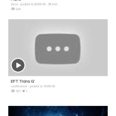
docu - postée le 20/09/18 - 38 min
224
EFT Trans G'
conférence - postée le 19/09/18
187
1