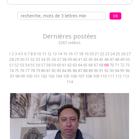
Dernières postées
2267 vidéos
1
2
3
4
5
6
7
8
9
10
11
12
13
14
15
16
17
18
19
20
21
22
23
24
25
26
27
28
29
30
31
32
33
34
35
36
37
38
39
40
41
42
43
44
45
46
47
48
49
50
51
52
53
54
55
56
57
58
59
60
61
62
63
64
65
66
67
68
69
70
71
72
73
74
75
76
77
78
79
80
81
82
83
84
85
86
87
88
89
90
91
92
93
94
95
96
97
98
99
100
101
102
103
104
105
106
107
108
109
110
111
112
113
114