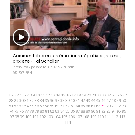
Comment libérer ses émotions négatives, stress,
anxiété - Tal Schaller
interview - postée le 30/04/19 - 26 min
607
4
1
2
3
4
5
6
7
8
9
10
11
12
13
14
15
16
17
18
19
20
21
22
23
24
25
26
27
28
29
30
31
32
33
34
35
36
37
38
39
40
41
42
43
44
45
46
47
48
49
50
51
52
53
54
55
56
57
58
59
60
61
62
63
64
65
66
67
68
69
70
71
72
73
74
75
76
77
78
79
80
81
82
83
84
85
86
87
88
89
90
91
92
93
94
95
96
97
98
99
100
101
102
103
104
105
106
107
108
109
110
111
112
113
114