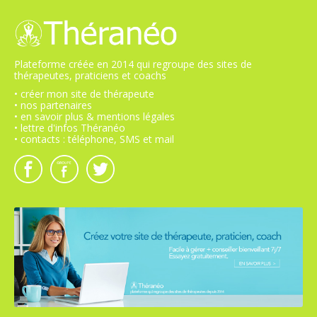
Plateforme créée en 2014 qui regroupe des sites de
thérapeutes, praticiens et coachs
• créer mon site de thérapeute
• nos partenaires
• en savoir plus & mentions légales
• lettre d'infos Théranéo
• contacts : téléphone, SMS et mail