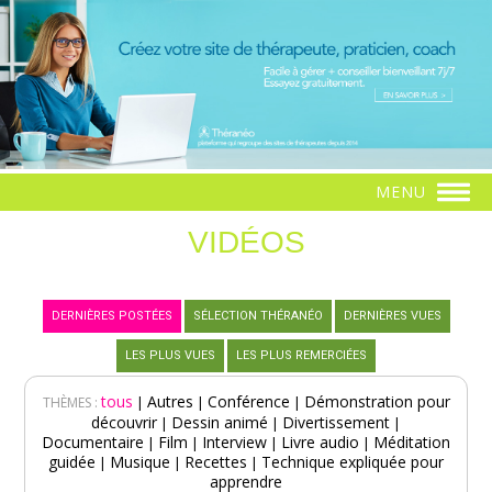
MENU
VIDÉOS
DERNIÈRES POSTÉES
SÉLECTION THÉRANÉO
DERNIÈRES VUES
LES PLUS VUES
LES PLUS REMERCIÉES
tous
Autres
Conférence
Démonstration pour
|
|
|
THÈMES :
découvrir
Dessin animé
Divertissement
|
|
|
Documentaire
Film
Interview
Livre audio
Méditation
|
|
|
|
guidée
Musique
Recettes
Technique expliquée pour
|
|
|
apprendre