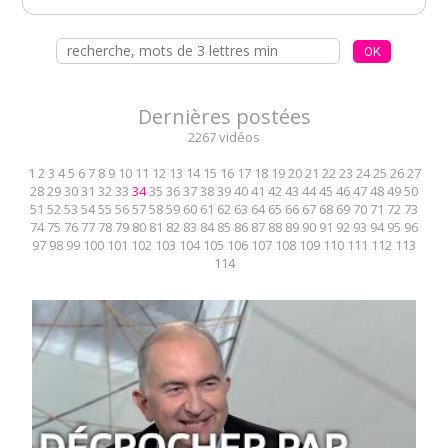
Dernières postées
2267 vidéos
1
2
3
4
5
6
7
8
9
10
11
12
13
14
15
16
17
18
19
20
21
22
23
24
25
26
27
28
29
30
31
32
33
34
35
36
37
38
39
40
41
42
43
44
45
46
47
48
49
50
51
52
53
54
55
56
57
58
59
60
61
62
63
64
65
66
67
68
69
70
71
72
73
74
75
76
77
78
79
80
81
82
83
84
85
86
87
88
89
90
91
92
93
94
95
96
97
98
99
100
101
102
103
104
105
106
107
108
109
110
111
112
113
114