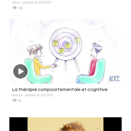
docu - postée le 22/12/21
160
La thérapie compoortementale et cognitive
autres - postée le 22/12/21
59