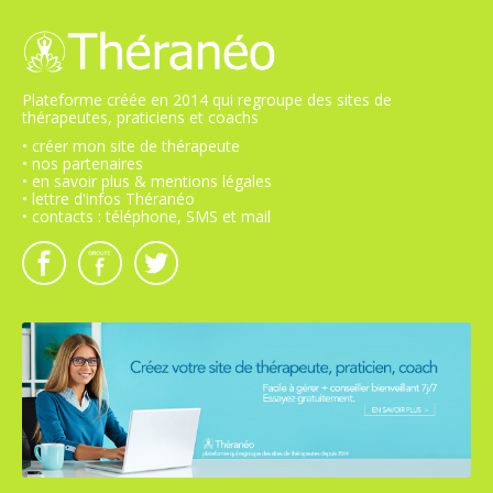
Plateforme créée en 2014 qui regroupe des sites de
thérapeutes, praticiens et coachs
• créer mon site de thérapeute
• nos partenaires
• en savoir plus & mentions légales
• lettre d'infos Théranéo
• contacts : téléphone, SMS et mail