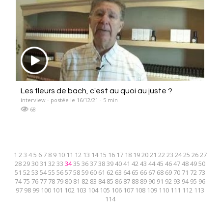
Les fleurs de bach, c'est au quoi au juste ?
interview - postée le 16/12/21 - 5 min
68
1
2
3
4
5
6
7
8
9
10
11
12
13
14
15
16
17
18
19
20
21
22
23
24
25
26
27
28
29
30
31
32
33
34
35
36
37
38
39
40
41
42
43
44
45
46
47
48
49
50
51
52
53
54
55
56
57
58
59
60
61
62
63
64
65
66
67
68
69
70
71
72
73
74
75
76
77
78
79
80
81
82
83
84
85
86
87
88
89
90
91
92
93
94
95
96
97
98
99
100
101
102
103
104
105
106
107
108
109
110
111
112
113
114