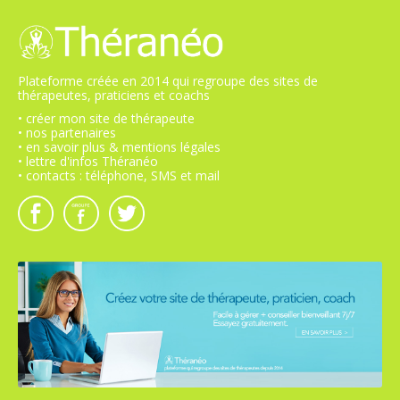
Plateforme créée en 2014 qui regroupe des sites de
thérapeutes, praticiens et coachs
• créer mon site de thérapeute
• nos partenaires
• en savoir plus & mentions légales
• lettre d'infos Théranéo
• contacts : téléphone, SMS et mail