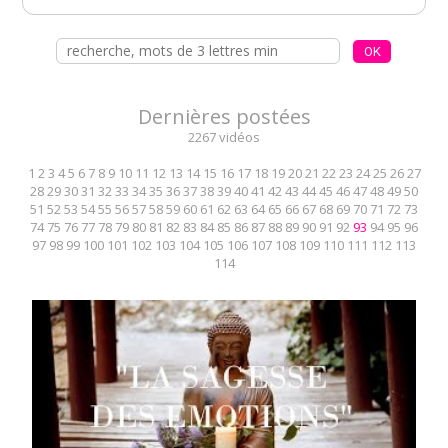
Dernières postées
2267 vidéos
1
2
3
4
5
6
7
8
9
10
11
12
13
14
15
16
17
18
19
20
21
22
23
24
25
26
27
28
29
30
31
32
33
34
35
36
37
38
39
40
41
42
43
44
45
46
47
48
49
50
51
52
53
54
55
56
57
58
59
60
61
62
63
64
65
66
67
68
69
70
71
72
73
74
75
76
77
78
79
80
81
82
83
84
85
86
87
88
89
90
91
92
93
94
95
96
97
98
99
100
101
102
103
104
105
106
107
108
109
110
111
112
113
114