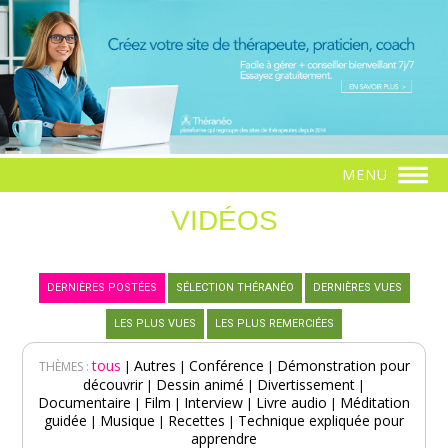
MENU
VIDÉOS
DERNIÈRES POSTÉES
SÉLECTION THÉRANÉO
DERNIÈRES VUES
LES PLUS VUES
LES PLUS REMERCIÉES
tous
Autres
Conférence
Démonstration pour
|
|
|
THÈMES :
découvrir
Dessin animé
Divertissement
|
|
|
Documentaire
Film
Interview
Livre audio
Méditation
|
|
|
|
guidée
Musique
Recettes
Technique expliquée pour
|
|
|
apprendre