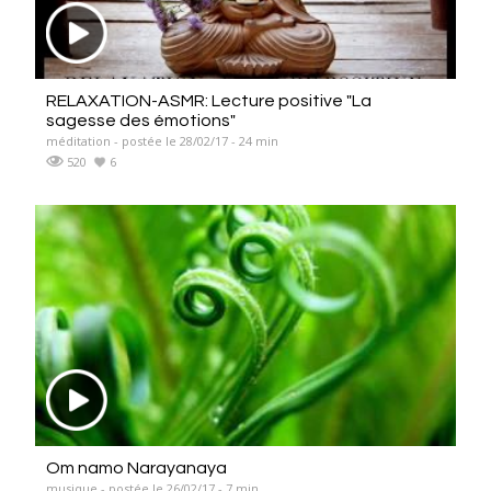
RELAXATION-ASMR: Lecture positive "La
sagesse des émotions"
méditation - postée le 28/02/17 - 24 min
520
6
Om namo Narayanaya
musique - postée le 26/02/17 - 7 min