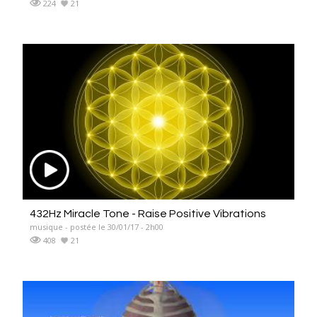
224
21
432Hz Miracle Tone - Raise Positive Vibrations
musique - postée le 30/01/17 - 2h00
408
21