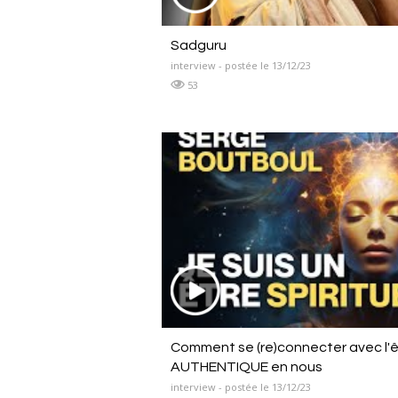
Sadguru
interview - postée le 13/12/23
53
Comment se (re)connecter avec l'
AUTHENTIQUE en nous
interview - postée le 13/12/23