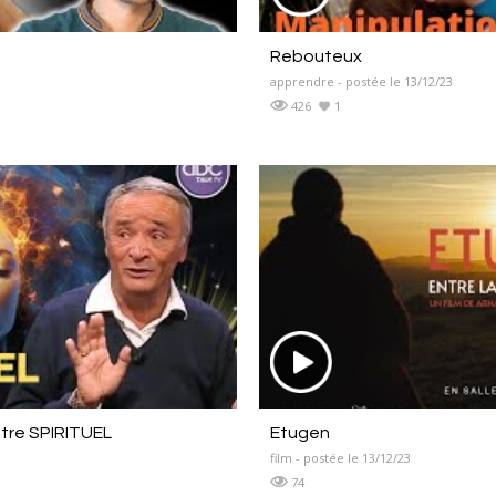
Rebouteux
apprendre - postée le 13/12/23
426
1
être SPIRITUEL
Etugen
film - postée le 13/12/23
74