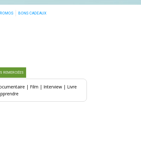
PROMOS
BONS CADEAUX
S REMERCIÉES
ocumentaire
|
Film
|
Interview
|
Livre
apprendre