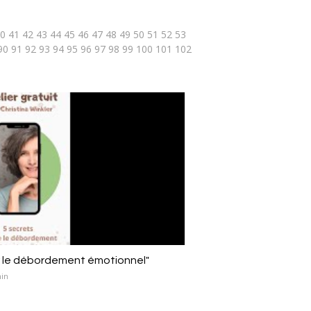
0
41
42
43
44
45
46
47
48
49
50
51
52
53
90
91
92
93
94
95
96
97
98
99
100
101
102
 le débordement émotionnel"
min