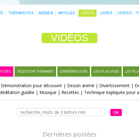
TE
THÉRAPEUTES
AGENDA
ARTICLES
VIDÉOS
LIVRES
CONTES
VIDÉOS
OSTÉES
SÉLECTION THÉRANÉO
DERNIÈRES VUES
LES PLUS VUES
LES PLU
|
Démonstration pour découvrir
|
Dessin animé
|
Divertissement
|
D
Méditation guidée
|
Musique
|
Recettes
|
Technique expliquée pour 
Dernières postées