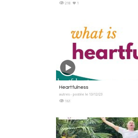
218
1
Heartfulness
autres - postée le 13/12/23
161