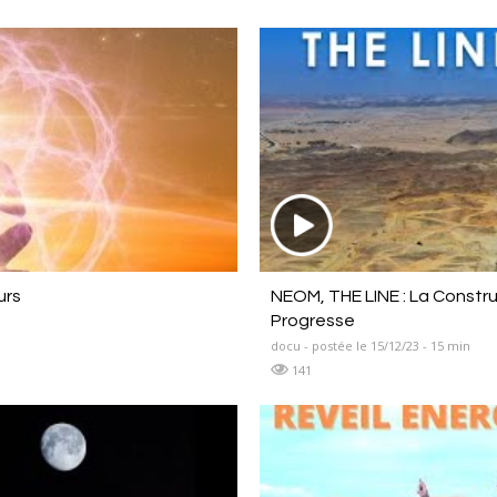
urs
NEOM, THE LINE : La Constr
Progresse
docu - postée le 15/12/23 - 15 min
141