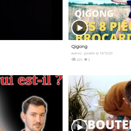
Qigong
autres - postée le 13/12/23
225
2