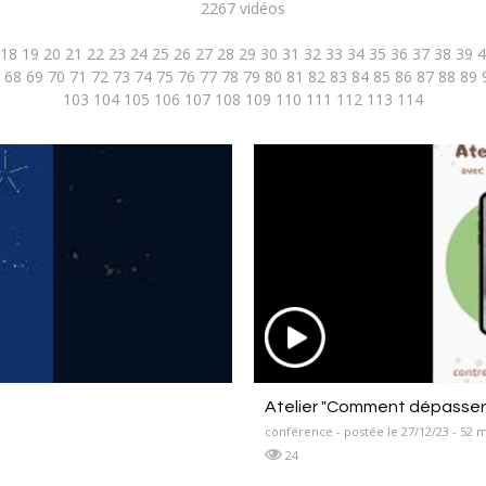
2267 vidéos
18
19
20
21
22
23
24
25
26
27
28
29
30
31
32
33
34
35
36
37
38
39
4
68
69
70
71
72
73
74
75
76
77
78
79
80
81
82
83
84
85
86
87
88
89
103
104
105
106
107
108
109
110
111
112
113
114
Atelier "Comment dépasser
conférence - postée le 27/12/23 - 52 
24