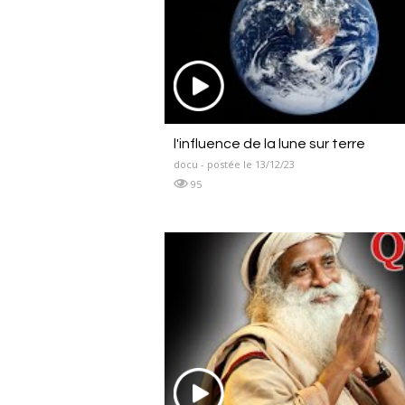
l'influence de la lune sur terre
docu - postée le 13/12/23
95