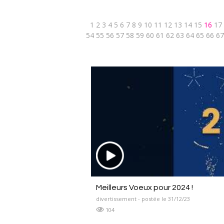
1
2
3
4
5
6
7
8
9
10
11
12
13
14
15
16
17
54
55
56
57
58
59
60
61
62
63
64
65
66
67
Meilleurs Voeux pour 2024 !
divertissement - postée le 31/12/23
104