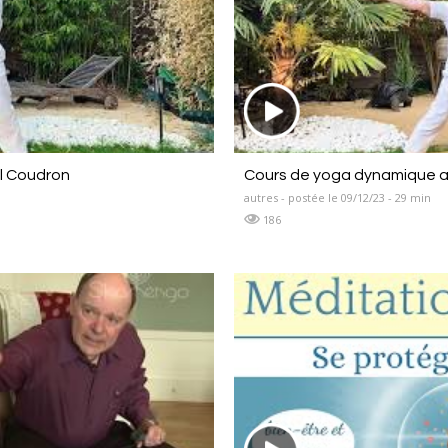
el Coudron
Cours de yoga dynamique a
autres - postée le 09/12/23 - 29 min
186