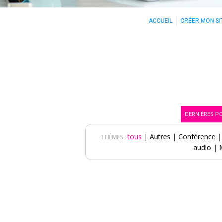
ACCUEIL
CRÉER MON SI
DERNIÈRES P
tous
|
Autres
|
Conférence
THÈMES :
audio
|