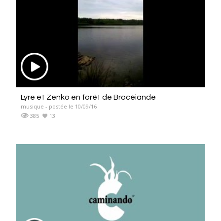
Lyre et Zenko en forêt de Brocéiande
musique - postée le 10/09/16
385
13