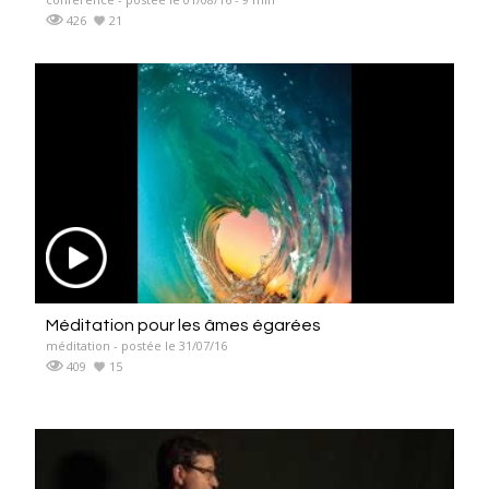
426
21
Méditation pour les âmes égarées
méditation - postée le 31/07/16
409
15