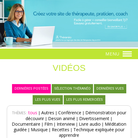
MENU
VIDÉOS
DERNIÈRES POSTÉES
SÉLECTION THÉRANÉO
DERNIÈRES VUES
LES PLUS VUES
LES PLUS REMERCIÉES
tous
Autres
Conférence
Démonstration pour
|
|
|
THÈMES :
découvrir
Dessin animé
Divertissement
|
|
|
Documentaire
Film
Interview
Livre audio
Méditation
|
|
|
|
guidée
Musique
Recettes
Technique expliquée pour
|
|
|
apprendre