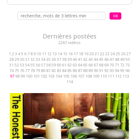
Dernières postées
2267 vidéos
1
2
3
4
5
6
7
8
9
10
11
12
13
14
15
16
17
18
19
20
21
22
23
24
25
26
27
28
29
30
31
32
33
34
35
36
37
38
39
40
41
42
43
44
45
46
47
48
49
50
51
52
53
54
55
56
57
58
59
60
61
62
63
64
65
66
67
68
69
70
71
72
73
74
75
76
77
78
79
80
81
82
83
84
85
86
87
88
89
90
91
92
93
94
95
96
97
98
99
100
101
102
103
104
105
106
107
108
109
110
111
112
113
114