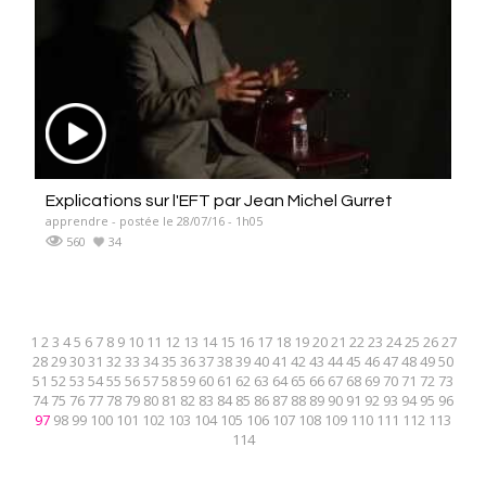
Explications sur l'EFT par Jean Michel Gurret
apprendre - postée le 28/07/16 - 1h05
560
34
1
2
3
4
5
6
7
8
9
10
11
12
13
14
15
16
17
18
19
20
21
22
23
24
25
26
27
28
29
30
31
32
33
34
35
36
37
38
39
40
41
42
43
44
45
46
47
48
49
50
51
52
53
54
55
56
57
58
59
60
61
62
63
64
65
66
67
68
69
70
71
72
73
74
75
76
77
78
79
80
81
82
83
84
85
86
87
88
89
90
91
92
93
94
95
96
97
98
99
100
101
102
103
104
105
106
107
108
109
110
111
112
113
114