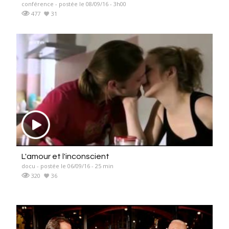
conférence - postée le 08/09/16 - 3h00
477
31
L'amour et l'inconscient
docu - postée le 06/09/16 - 25 min
320
36