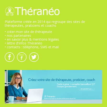
Plateforme créée en 2014 qui regroupe des sites de
thérapeutes, praticiens et coachs
• créer mon site de thérapeute
• nos partenaires
• en savoir plus & mentions légales
• lettre d'infos Théranéo
• contacts : téléphone, SMS et mail