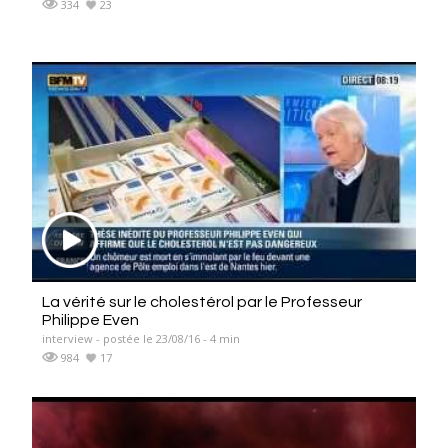
334
23
La vérité sur le cholestérol par le Professeur
Philippe Even
interview - postée le 23/08/16 - 4 min
984
17