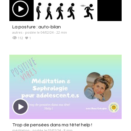
La posture : auto-bilan
autres - postée le 04/02/24 - 22 min
112
1
Trop de pensées dans ma tête! help !
méditation - postée le 03/02/24 - 8 min