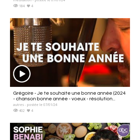
184
4
Grégoire - Je te souhaite une bonne année (2024
- chanson bonne année - voeux - résolution...
autres - postée le 07/01/24
402
4