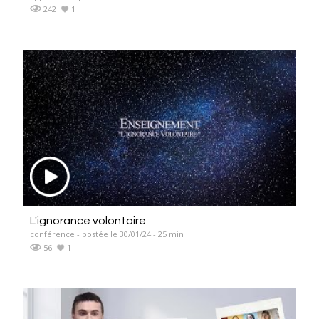
242
1
L'ignorance volontaire
conférence - postée le 30/01/24 - 25 min
56
1