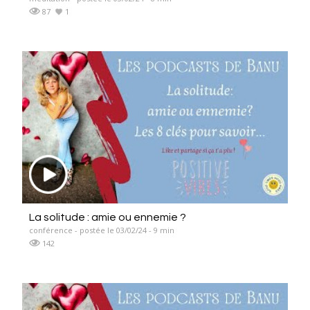
87
1
La solitude : amie ou ennemie ?
conférence - postée le 03/02/24 - 9 min
142