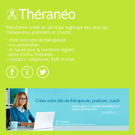
Plateforme créée en 2014 qui regroupe des sites de
thérapeutes, praticiens et coachs
• créer mon site de thérapeute
• nos partenaires
• en savoir plus & mentions légales
• lettre d'infos Théranéo
• contacts : téléphone, SMS et mail