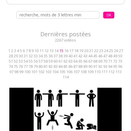
Dernières postées
2267 vidéos
1
2
3
4
5
6
7
8
9
10
11
12
13
14
15
16
17
18
19
20
21
22
23
24
25
26
27
28
29
30
31
32
33
34
35
36
37
38
39
40
41
42
43
44
45
46
47
48
49
50
51
52
53
54
55
56
57
58
59
60
61
62
63
64
65
66
67
68
69
70
71
72
73
74
75
76
77
78
79
80
81
82
83
84
85
86
87
88
89
90
91
92
93
94
95
96
97
98
99
100
101
102
103
104
105
106
107
108
109
110
111
112
113
114