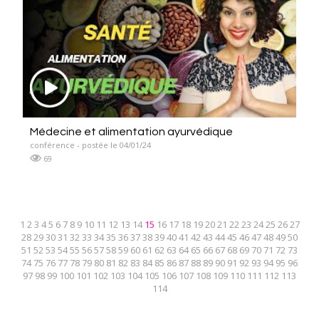
Médecine et alimentation ayurvédique
conférence - postée le 04/01/24
69
1
2
3
4
5
6
7
8
9
10
11
12
13
14
15
16
17
18
19
20
21
22
23
24
25
26
27
28
29
30
31
32
33
34
35
36
37
38
39
40
41
42
43
44
45
46
47
48
49
50
51
52
53
54
55
56
57
58
59
60
61
62
63
64
65
66
67
68
69
70
71
72
73
74
75
76
77
78
79
80
81
82
83
84
85
86
87
88
89
90
91
92
93
94
95
96
97
98
99
100
101
102
103
104
105
106
107
108
109
110
111
112
113
114