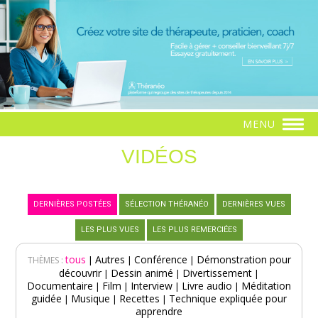
MENU
VIDÉOS
DERNIÈRES POSTÉES
SÉLECTION THÉRANÉO
DERNIÈRES VUES
LES PLUS VUES
LES PLUS REMERCIÉES
tous
Autres
Conférence
Démonstration pour
|
|
|
THÈMES :
découvrir
Dessin animé
Divertissement
|
|
|
Documentaire
Film
Interview
Livre audio
Méditation
|
|
|
|
guidée
Musique
Recettes
Technique expliquée pour
|
|
|
apprendre