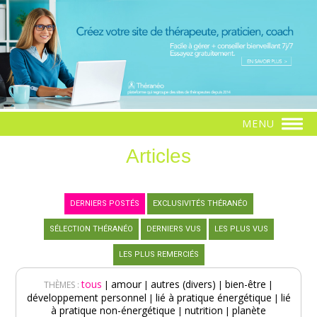
MENU
Articles
DERNIERS POSTÉS
EXCLUSIVITÉS THÉRANÉO
SÉLECTION THÉRANÉO
DERNIERS VUS
LES PLUS VUS
LES PLUS REMERCIÉS
tous
amour
autres (divers)
bien-être
|
|
|
|
THÈMES :
développement personnel
lié à pratique énergétique
lié
|
|
à pratique non-énergétique
nutrition
planète
|
|