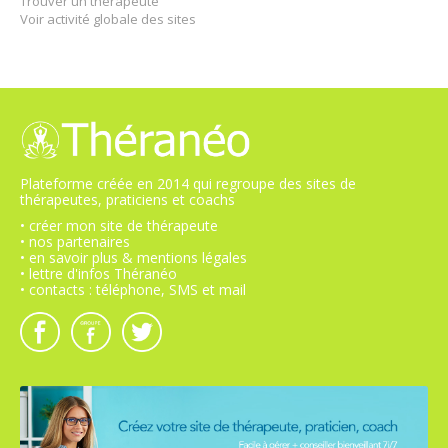
Trouver un thérapeute
Voir activité globale des sites
Plateforme créée en 2014 qui regroupe des sites de
thérapeutes, praticiens et coachs
• créer mon site de thérapeute
• nos partenaires
• en savoir plus & mentions légales
• lettre d'infos Théranéo
• contacts : téléphone, SMS et mail