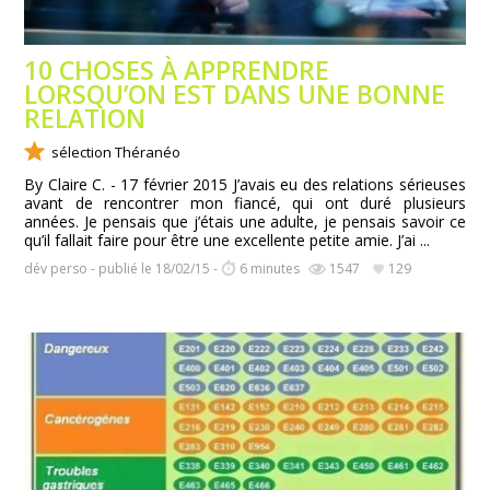
10 CHOSES À APPRENDRE
LORSQU’ON EST DANS UNE BONNE
RELATION
sélection Théranéo
By Claire C. - 17 février 2015 J’avais eu des relations sérieuses
avant de rencontrer mon fiancé, qui ont duré plusieurs
années. Je pensais que j’étais une adulte, je pensais savoir ce
qu’il fallait faire pour être une excellente petite amie. J’ai ...
dév perso - publié le 18/02/15 -
6 minutes
1547
129