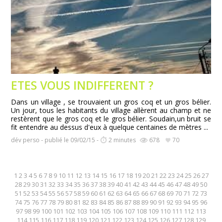
ETES VOUS INDIFFERENT ?
Dans un village , se trouvaient un gros coq et un gros bélier.
Un jour, tous les habitants du village allèrent au champ et ne
restèrent que le gros coq et le gros bélier. Soudain,un bruit se
fit entendre au dessus d'eux à quelque centaines de mètres ...
dév perso - publié le 09/02/15 -
2 minutes
678
70
1
2
3
4
5
6
7
8
9
10
11
12
13
14
15
16
17
18
19
20
21
22
23
24
25
26
27
28
29
30
31
32
33
34
35
36
37
38
39
40
41
42
43
44
45
46
47
48
49
50
51
52
53
54
55
56
57
58
59
60
61
62
63
64
65
66
67
68
69
70
71
72
73
74
75
76
77
78
79
80
81
82
83
84
85
86
87
88
89
90
91
92
93
94
95
96
97
98
99
100
101
102
103
104
105
106
107
108
109
110
111
112
113
114
115
116
117
118
119
120
121
122
123
124
125
126
127
128
129