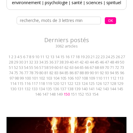
environnement
psychologie
santé
sciences
spirituel
|
|
|
|
Derniers postés
3062 articles
1
2
3
4
5
6
7
8
9
10
11
12
13
14
15
16
17
18
19
20
21
22
23
24
25
26
27
28
29
30
31
32
33
34
35
36
37
38
39
40
41
42
43
44
45
46
47
48
49
50
51
52
53
54
55
56
57
58
59
60
61
62
63
64
65
66
67
68
69
70
71
72
73
74
75
76
77
78
79
80
81
82
83
84
85
86
87
88
89
90
91
92
93
94
95
96
97
98
99
100
101
102
103
104
105
106
107
108
109
110
111
112
113
114
115
116
117
118
119
120
121
122
123
124
125
126
127
128
129
130
131
132
133
134
135
136
137
138
139
140
141
142
143
144
145
146
147
148
149
150
151
152
153
154