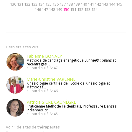
130
131
132
133
134
135
136
137
138
139
140
141
142
143
144
145
146
147
148
149
150
151
152
153
154
Derniers sites vus
Fabienne BONALY
Méthode de centrage énergétique Lunivie© : bilans et
recentrages ...
aujourd'hui à 8h47
Marie-Christine VARENNE
Kinésiologue certifiée de l'Ecole de Kinésiologie et
Méthodes...
aujourd'hui à 8h46
Patricia SICRE CAUNÈGRE
Praticienne Méthode Feldenkrais, Professeure Danses
Indiennes, cr...
aujourd'hui à 8h45
Voir + de sites de thérapeutes