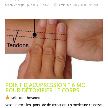
techn. énergie - publié le 01/03/15 -
3 minutes
73094
290
POINT D'ACUPRESSION " 6 MC "
POUR DÉTOXIFIER LE CORPS
sélection Théranéo
Voici un excellent point de détoxication. En médecine chinoise,